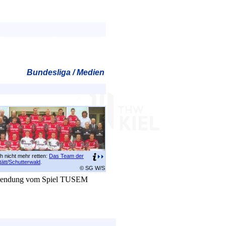
Bundesliga / Medien
h nicht mehr retten:
Das Team der
tätt/Schutterwald
.
© SG W/S
ersendung vom Spiel TUSEM