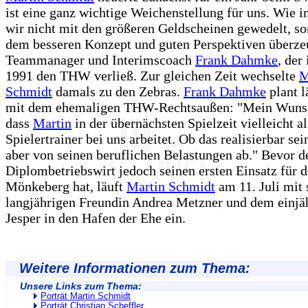
ist eine ganz wichtige Weichenstellung für uns. Wie
wir nicht mit den größeren Geldscheinen gewedelt, s
dem besseren Konzept und guten Perspektiven überzeu
Teammanager und Interimscoach
Frank Dahmke
, de
1991 den THW verließ. Zur gleichen Zeit wechselte
M
Schmidt
damals zu den Zebras.
Frank Dahmke
plant l
mit dem ehemaligen THW-Rechtsaußen: "Mein Wuns
dass
Martin
in der übernächsten Spielzeit vielleicht al
Spielertrainer bei uns arbeitet. Ob das realisierbar sei
aber von seinen beruflichen Belastungen ab." Bevor d
Diplombetriebswirt jedoch seinen ersten Einsatz für 
Mönkeberg hat, läuft
Martin Schmidt
am 11. Juli mit 
langjährigen Freundin Andrea Metzner und dem einjä
Jesper in den Hafen der Ehe ein.
Weitere Informationen zum Thema:
Unsere Links zum Thema:
Porträt Martin Schmidt
Porträt Christian Scheffler