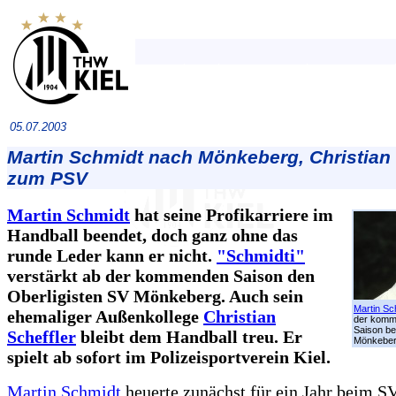
05.07.2003
Martin Schmidt nach Mönkeberg, Christian 
zum PSV
Martin Schmidt
hat seine Profikarriere im
Handball beendet, doch ganz ohne das
runde Leder kann er nicht.
"Schmidti"
verstärkt ab der kommenden Saison den
Oberligisten SV Mönkeberg. Auch sein
Martin Sc
ehemaliger Außenkollege
Christian
der kom
Saison be
Scheffler
bleibt dem Handball treu. Er
Mönkeber
spielt ab sofort im Polizeisportverein Kiel.
Martin Schmidt
heuerte zunächst für ein Jahr beim S