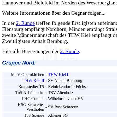
Hannover und Bielefeld im Norden des Weserbergland
Weitere Informationen über den Gegner folgen...
In der
2. Runde
treffen folgende Erstligisten aufeinan
Flensburg empfängt Nordhorn, Minden emfängt Stral
zweite Männermannschaft des THW Kiel empfängt d
Zweitligisten Anhalt Bernburg.
Hier alle Begegnungen der
2. Runde
:
Gruppe Nord:
MTV Obernkirchen
-
THW Kiel I
THW Kiel II
-
SV Anhalt Bernburg
Bramstedter TS
-
Reinickendorfer Füchse
TuS N-Lübbecke
-
TSV Altenholz
LHC Cottbus
-
Wilhelmshavener HV
HSG Schwerte-
-
SV Post Schwerin
Westhofen
TuS Spenge
-
Ahlener SG