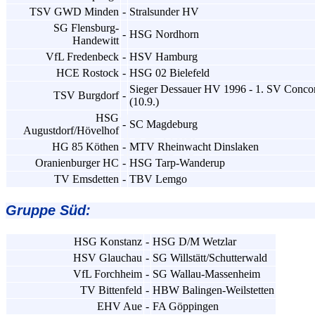
TSV GWD Minden
-
Stralsunder HV
SG Flensburg-
-
HSG Nordhorn
Handewitt
VfL Fredenbeck
-
HSV Hamburg
HCE Rostock
-
HSG 02 Bielefeld
Sieger Dessauer HV 1996 - 1. SV Concor
TSV Burgdorf
-
(10.9.)
HSG
-
SC Magdeburg
Augustdorf/Hövelhof
HG 85 Köthen
-
MTV Rheinwacht Dinslaken
Oranienburger HC
-
HSG Tarp-Wanderup
TV Emsdetten
-
TBV Lemgo
Gruppe Süd:
HSG Konstanz
-
HSG D/M Wetzlar
HSV Glauchau
-
SG Willstätt/Schutterwald
VfL Forchheim
-
SG Wallau-Massenheim
TV Bittenfeld
-
HBW Balingen-Weilstetten
EHV Aue
-
FA Göppingen