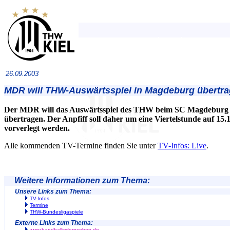
26.09.2003
MDR will THW-Auswärtsspiel in Magdeburg übertr
Der MDR will das Auswärtsspiel des THW beim SC Magdeburg 
übertragen. Der Anpfiff soll daher um eine Viertelstunde auf 15.
vorverlegt werden.
Alle kommenden TV-Termine finden Sie unter
TV-Infos: Live
.
Weitere Informationen zum Thema:
Unsere Links zum Thema:
TV-Infos
Termine
THW-Bundesligaspiele
Externe Links zum Thema:
www.handballimfernsehen.de
.