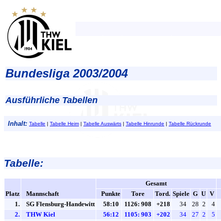
Bundesliga 2003/2004
Ausführliche Tabellen
Inhalt:
Tabelle
|
Tabelle Heim
|
Tabelle Auswärts
|
Tabelle Hinrunde
|
Tabelle Rückrunde
Tabelle:
Gesamt
Platz
Mannschaft
Punkte
Tore
Tord.
Spiele
G
U
V
1.
SG Flensburg-Handewitt
58:10
1126: 908
+218
34
28
2
4
2.
THW Kiel
56:12
1105: 903
+202
34
27
2
5