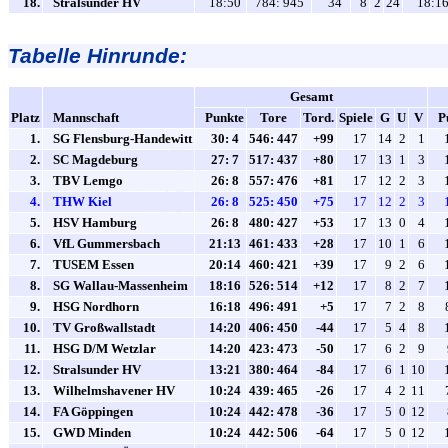
18.
Stralsunder HV
18:50
784: 945
34
8
2
24
18:1
Tabelle Hinrunde:
Gesamt
Platz
Mannschaft
Punkte
Tore
Tord.
Spiele
G
U
V
P
1.
SG Flensburg-Handewitt
30: 4
546: 447
+99
17
14
2
1
2.
SC Magdeburg
27: 7
517: 437
+80
17
13
1
3
3.
TBV Lemgo
26: 8
557: 476
+81
17
12
2
3
4.
THW Kiel
26: 8
525: 450
+75
17
12
2
3
5.
HSV Hamburg
26: 8
480: 427
+53
17
13
0
4
6.
VfL Gummersbach
21:13
461: 433
+28
17
10
1
6
7.
TUSEM Essen
20:14
460: 421
+39
17
9
2
6
8.
SG Wallau-Massenheim
18:16
526: 514
+12
17
8
2
7
9.
HSG Nordhorn
16:18
496: 491
+5
17
7
2
8
10.
TV Großwallstadt
14:20
406: 450
-44
17
5
4
8
11.
HSG D/M Wetzlar
14:20
423: 473
-50
17
6
2
9
12.
Stralsunder HV
13:21
380: 464
-84
17
6
1
10
13.
Wilhelmshavener HV
10:24
439: 465
-26
17
4
2
11
14.
FA Göppingen
10:24
442: 478
-36
17
5
0
12
15.
GWD Minden
10:24
442: 506
-64
17
5
0
12