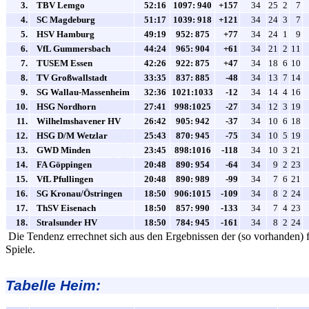
3.
TBV Lemgo
52:16
1097: 940
+157
34
25
2
7
4.
SC Magdeburg
51:17
1039: 918
+121
34
24
3
7
5.
HSV Hamburg
49:19
952: 875
+77
34
24
1
9
6.
VfL Gummersbach
44:24
965: 904
+61
34
21
2
11
7.
TUSEM Essen
42:26
922: 875
+47
34
18
6
10
8.
TV Großwallstadt
33:35
837: 885
-48
34
13
7
14
9.
SG Wallau-Massenheim
32:36
1021:1033
-12
34
14
4
16
10.
HSG Nordhorn
27:41
998:1025
-27
34
12
3
19
11.
Wilhelmshavener HV
26:42
905: 942
-37
34
10
6
18
12.
HSG D/M Wetzlar
25:43
870: 945
-75
34
10
5
19
13.
GWD Minden
23:45
898:1016
-118
34
10
3
21
14.
FA Göppingen
20:48
890: 954
-64
34
9
2
23
15.
VfL Pfullingen
20:48
890: 989
-99
34
7
6
21
16.
SG Kronau/Östringen
18:50
906:1015
-109
34
8
2
24
17.
ThSV Eisenach
18:50
857: 990
-133
34
7
4
23
18.
Stralsunder HV
18:50
784: 945
-161
34
8
2
24
Die Tendenz errechnet sich aus den Ergebnissen der (so vorhanden) f
Spiele.
Tabelle Heim: