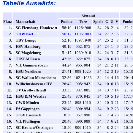
Tabelle Auswärts:
Gesamt
Platz
Mannschaft
Punkte
Tore
Spiele
G
U
V
Punkt
1.
SG Flensburg-Handewitt
58:10
1126: 908
34
28
2
4
32: 2
2.
THW Kiel
56:12
1105: 903
34
27
2
5
32: 2
3.
TBV Lemgo
52:16
1097: 940
34
25
2
7
31: 3
4.
HSV Hamburg
49:19
952: 875
34
24
1
9
28: 6
5.
SC Magdeburg
51:17
1039: 918
34
24
3
7
31: 3
6.
TUSEM Essen
42:26
922: 875
34
18
6
10
25: 9
7.
VfL Gummersbach
44:24
965: 904
34
21
2
11
28: 6
8.
HSG Nordhorn
27:41
998:1025
34
12
3
19
15:1
9.
SG Wallau-Massenheim
32:36
1021:1033
34
14
4
16
20:1
10.
Wilhelmshavener HV
26:42
905: 942
34
10
6
18
15:1
11.
TV Großwallstadt
33:35
837: 885
34
13
7
14
25: 9
12.
HSG D/M Wetzlar
25:43
870: 945
34
10
5
19
17:1
13.
GWD Minden
23:45
898:1016
34
10
3
21
17:1
14.
FA Göppingen
20:48
890: 954
34
9
2
23
15:1
15.
ThSV Eisenach
18:50
857: 990
34
7
4
23
14:2
16.
VfL Pfullingen
20:48
890: 989
34
7
6
21
16:1
17.
SG Kronau/Östringen
18:50
906:1015
34
8
2
24
16:1