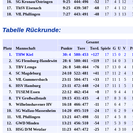
16.
SG Kronau/Östringen
9:25
444: 496
-52
17
4
1
12
17.
ThSV Eisenach
9:25
439: 507
-68
17
4
1
12
18.
VfL Pfullingen
7:27
443: 491
-48
17
3
1
13
Tabelle Rückrunde:
Gesamt
Platz
Mannschaft
Punkte
Tore
Tord.
Spiele
G
U
V
P
1.
THW Kiel
30: 4
580: 453
+127
17
15
0
2
2.
SG Flensburg-Handewitt
28: 6
580: 461
+119
17
14
0
3
3.
TBV Lemgo
26: 8
540: 464
+76
17
13
0
4
4.
SC Magdeburg
24:10
522: 481
+41
17
11
2
4
5.
VfL Gummersbach
23:11
504: 471
+33
17
11
1
5
6.
HSV Hamburg
23:11
472: 448
+24
17
11
1
5
7.
TUSEM Essen
22:12
462: 454
+8
17
9
4
4
8.
TV Großwallstadt
19:15
431: 435
-4
17
8
3
6
9.
Wilhelmshavener HV
16:18
466: 477
-11
17
6
4
7
10.
SG Wallau-Massenheim
14:20
495: 519
-24
17
6
2
9
11.
VfL Pfullingen
13:21
447: 498
-51
17
4
5
8
12.
GWD Minden
13:21
456: 510
-54
17
5
3
9
13.
HSG D/M Wetzlar
11:23
447: 472
-25
17
4
3
10