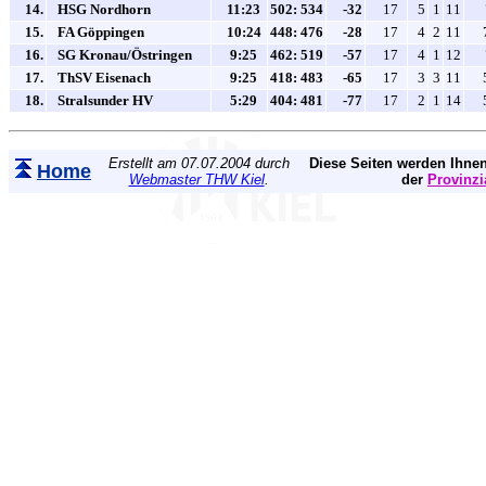
14.
HSG Nordhorn
11:23
502: 534
-32
17
5
1
11
15.
FA Göppingen
10:24
448: 476
-28
17
4
2
11
16.
SG Kronau/Östringen
9:25
462: 519
-57
17
4
1
12
17.
ThSV Eisenach
9:25
418: 483
-65
17
3
3
11
18.
Stralsunder HV
5:29
404: 481
-77
17
2
1
14
Erstellt am 07.07.2004 durch
Diese Seiten werden Ihnen
Home
Webmaster THW Kiel
.
der
Provinzi