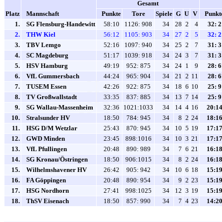
Gesamt
Platz
Mannschaft
Punkte
Tore
Spiele
G
U
V
Punkt
1.
SG Flensburg-Handewitt
58:10
1126: 908
34
28
2
4
32: 2
2.
THW Kiel
56:12
1105: 903
34
27
2
5
32: 2
3.
TBV Lemgo
52:16
1097: 940
34
25
2
7
31: 3
4.
SC Magdeburg
51:17
1039: 918
34
24
3
7
31: 3
5.
HSV Hamburg
49:19
952: 875
34
24
1
9
28: 6
6.
VfL Gummersbach
44:24
965: 904
34
21
2
11
28: 6
7.
TUSEM Essen
42:26
922: 875
34
18
6
10
25: 9
8.
TV Großwallstadt
33:35
837: 885
34
13
7
14
25: 9
9.
SG Wallau-Massenheim
32:36
1021:1033
34
14
4
16
20:1
10.
Stralsunder HV
18:50
784: 945
34
8
2
24
18:1
11.
HSG D/M Wetzlar
25:43
870: 945
34
10
5
19
17:1
12.
GWD Minden
23:45
898:1016
34
10
3
21
17:1
13.
VfL Pfullingen
20:48
890: 989
34
7
6
21
16:1
14.
SG Kronau/Östringen
18:50
906:1015
34
8
2
24
16:1
15.
Wilhelmshavener HV
26:42
905: 942
34
10
6
18
15:1
16.
FA Göppingen
20:48
890: 954
34
9
2
23
15:1
17.
HSG Nordhorn
27:41
998:1025
34
12
3
19
15:1
18.
ThSV Eisenach
18:50
857: 990
34
7
4
23
14:2