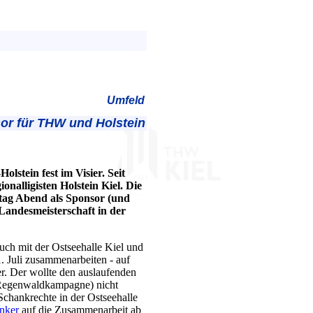
Umfeld
sor für THW und Holstein
lstein fest im Visier. Seit
nalligisten Holstein Kiel. Die
tag Abend als Sponsor (und
Landesmeisterschaft in der
uch mit der Ostseehalle Kiel und
. Juli zusammenarbeiten - auf
r. Der wollte den auslaufenden
. Regenwaldkampagne) nicht
chankrechte in der Ostseehalle
nker
auf die Zusammenarbeit ab