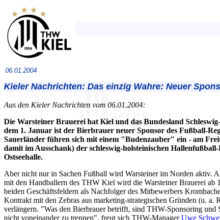
06.01.2004
Kieler Nachrichten: Das einzig Wahre: Neuer Spon
Aus den Kieler Nachrichten vom 06.01.2004:
Die Warsteiner Brauerei hat Kiel und das Bundesland Schleswig-Ho
dem 1. Januar ist der Bierbrauer neuer Sponsor des Fußball-Regio
Sauerländer führen sich mit einem "Budenzauber" ein - am Frei
damit im Ausschank) der schleswig-holsteinischen Hallenfußball-
Ostseehalle.
Aber nicht nur in Sachen Fußball wird Warsteiner im Norden aktiv. A
mit den Handballern des THW Kiel wird die Warsteiner Brauerei ab 1
beiden Geschäftsfeldern als Nachfolger des Mitbewerbers Krombache
Kontrakt mit den Zebras aus marketing-strategischen Gründen (u. a
verlängern. "Was den Bierbrauer betrifft, sind THW-Sponsoring und S
nicht voneinander zu trennen", freut sich THW-Manager
Uwe Schwe