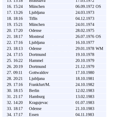
15.
15:18
Bratislava
17.03.1972
16.
15:24
München
06.09.1972
OS
17.
13:26
Ljubljana
24.03.1973
18.
18:16
Tiflis
04.12.1973
19.
15:21
München
24.01.1974
20.
17:20
Odense
28.02.1975
21.
18:17
Montreal
26.07.1976
OS
22.
17:16
Ljubljana
16.10.1977
23.
18:13
Odense
29.01.1978
WM
24.
17:15
Dortmund
19.10.1978
25.
16:22
Hammel
20.10.1979
26.
20:19
Dortmund
21.12.1979
27.
09:11
Gottwaldov
17.10.1980
28.
20:21
Ljubljana
18.10.1981
29.
17:16
Frankfurt/M.
24.10.1982
30.
18:15
Berlin
12.02.1983
31.
21:17
Hamburg
13.02.1983
32.
14:20
Kragujevac
01.07.1983
33.
18:17
Odense
21.10.1983
34.
17:17
Essen
04.11.1983