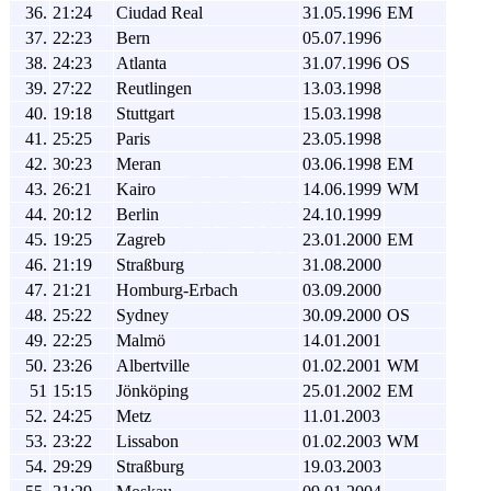
36.
21:24
Ciudad Real
31.05.1996
EM
37.
22:23
Bern
05.07.1996
38.
24:23
Atlanta
31.07.1996
OS
39.
27:22
Reutlingen
13.03.1998
40.
19:18
Stuttgart
15.03.1998
41.
25:25
Paris
23.05.1998
42.
30:23
Meran
03.06.1998
EM
43.
26:21
Kairo
14.06.1999
WM
44.
20:12
Berlin
24.10.1999
45.
19:25
Zagreb
23.01.2000
EM
46.
21:19
Straßburg
31.08.2000
47.
21:21
Homburg-Erbach
03.09.2000
48.
25:22
Sydney
30.09.2000
OS
49.
22:25
Malmö
14.01.2001
50.
23:26
Albertville
01.02.2001
WM
51
15:15
Jönköping
25.01.2002
EM
52.
24:25
Metz
11.01.2003
53.
23:22
Lissabon
01.02.2003
WM
54.
29:29
Straßburg
19.03.2003