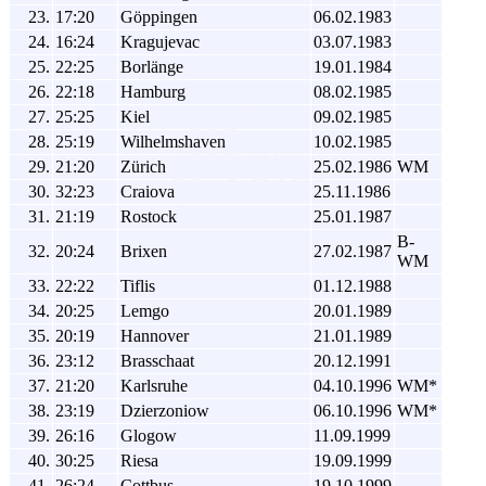
23.
17:20
Göppingen
06.02.1983
24.
16:24
Kragujevac
03.07.1983
25.
22:25
Borlänge
19.01.1984
26.
22:18
Hamburg
08.02.1985
27.
25:25
Kiel
09.02.1985
28.
25:19
Wilhelmshaven
10.02.1985
29.
21:20
Zürich
25.02.1986
WM
30.
32:23
Craiova
25.11.1986
31.
21:19
Rostock
25.01.1987
B-
32.
20:24
Brixen
27.02.1987
WM
33.
22:22
Tiflis
01.12.1988
34.
20:25
Lemgo
20.01.1989
35.
20:19
Hannover
21.01.1989
36.
23:12
Brasschaat
20.12.1991
37.
21:20
Karlsruhe
04.10.1996
WM*
38.
23:19
Dzierzoniow
06.10.1996
WM*
39.
26:16
Glogow
11.09.1999
40.
30:25
Riesa
19.09.1999
41.
26:24
Cottbus
19.10.1999