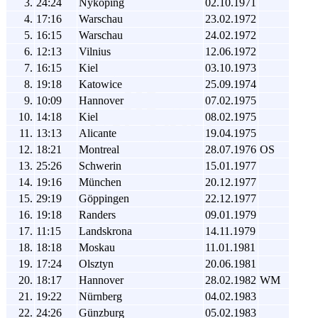
3.
24:24
Nyköping
02.10.1971
4.
17:16
Warschau
23.02.1972
5.
16:15
Warschau
24.02.1972
6.
12:13
Vilnius
12.06.1972
7.
16:15
Kiel
03.10.1973
8.
19:18
Katowice
25.09.1974
9.
10:09
Hannover
07.02.1975
10.
14:18
Kiel
08.02.1975
11.
13:13
Alicante
19.04.1975
12.
18:21
Montreal
28.07.1976
OS
13.
25:26
Schwerin
15.01.1977
14.
19:16
München
20.12.1977
15.
29:19
Göppingen
22.12.1977
16.
19:18
Randers
09.01.1979
17.
11:15
Landskrona
14.11.1979
18.
18:18
Moskau
11.01.1981
19.
17:24
Olsztyn
20.06.1981
20.
18:17
Hannover
28.02.1982
WM
21.
19:22
Nürnberg
04.02.1983
22.
24:26
Günzburg
05.02.1983