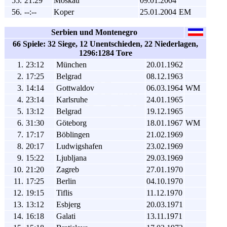
55.
21:29
Moskau
09.01.2004
56.
--:--
Koper
25.01.2004
EM
Serbien und Montenegro
66 Spiele: 32 Siege, 12 Unentschieden, 22 Niederlagen,
1296:1284 Tore
1.
23:12
München
20.01.1962
2.
17:25
Belgrad
08.12.1963
3.
14:14
Gottwaldov
06.03.1964
WM
4.
23:14
Karlsruhe
24.01.1965
5.
13:12
Belgrad
19.12.1965
6.
31:30
Göteborg
18.01.1967
WM
7.
17:17
Böblingen
21.02.1969
8.
20:17
Ludwigshafen
23.02.1969
9.
15:22
Ljubljana
29.03.1969
10.
21:20
Zagreb
27.01.1970
11.
17:25
Berlin
04.10.1970
12.
19:15
Tiflis
11.12.1970
13.
13:12
Esbjerg
20.03.1971
14.
16:18
Galati
13.11.1971