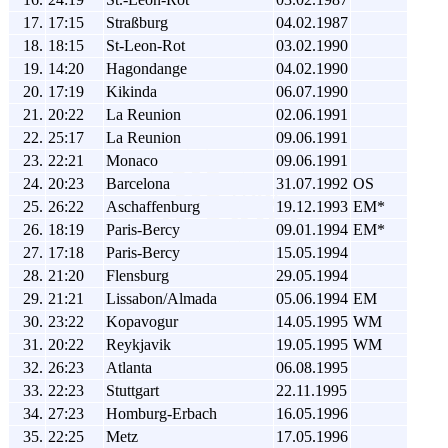
17.
17:15
Straßburg
04.02.1987
18.
18:15
St-Leon-Rot
03.02.1990
19.
14:20
Hagondange
04.02.1990
20.
17:19
Kikinda
06.07.1990
21.
20:22
La Reunion
02.06.1991
22.
25:17
La Reunion
09.06.1991
23.
22:21
Monaco
09.06.1991
24.
20:23
Barcelona
31.07.1992
OS
25.
26:22
Aschaffenburg
19.12.1993
EM*
26.
18:19
Paris-Bercy
09.01.1994
EM*
27.
17:18
Paris-Bercy
15.05.1994
28.
21:20
Flensburg
29.05.1994
29.
21:21
Lissabon/Almada
05.06.1994
EM
30.
23:22
Kopavogur
14.05.1995
WM
31.
20:22
Reykjavik
19.05.1995
WM
32.
26:23
Atlanta
06.08.1995
33.
22:23
Stuttgart
22.11.1995
34.
27:23
Homburg-Erbach
16.05.1996
35.
22:25
Metz
17.05.1996