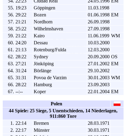
54.
22:23
Ciudad Real
24.05.1996
EM
55.
19:23
Göppingen
11.03.1998
56.
29:22
Bozen
01.06.1998
EM
57.
21:21
Nordhorn
26.09.1998
58.
25:22
Wilhelmshaven
27.09.1998
59.
21:22
Kairo
11.06.1999
WM
60.
24:20
Dessau
10.03.2000
61.
21:13
Rotenburg/Fulda
12.03.2000
62.
28:22
Sydney
20.09.2000
OS
63.
27:21
Jönköping
27.01.2002
EM
64.
31:24
Börlänge
29.10.2002
65.
31:31
Povoa de Varzim
30.01.2003
WM
66.
28:22
Hamburg
23.09.2003
67.
--:--
Koper
22.01.2004
EM
Polen
44 Spiele: 25 Siege, 5 Unentschieden, 14 Niederlagen,
911:860 Tore
1.
22:14
Bremen
28.03.1971
2.
22:17
Münster
30.03.1971