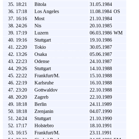
35.
18:21
Bitola
31.05.1984
36.
17:18
Los Angeles
11.08.1984
OS
37.
16:16
Most
21.10.1984
38.
24:26
Nis
20.10.1985
39.
17:19
Luzern
06.03.1986
WM
40.
19:16
Stuttgart
19.10.1986
41.
22:20
Tokio
30.05.1987
42.
13:26
Osaka
05.06.1987
43.
22:23
Odense
24.10.1987
44.
29:26
Stuttgart
14.10.1988
45.
22:22
Frankfurt/M.
15.10.1988
46.
22:19
Karlsruhe
16.10.1988
47.
23:20
Gottwaldov
22.10.1988
48.
20:20
Zagreb
22.10.1989
49.
18:18
Berlin
24.11.1989
50.
18:18
Zrenjanin
04.07.1990
51.
24:24
Stuttgart
21.10.1990
52.
17:17
Holstebro
18.10.1991
53.
16:15
Frankfurt/M.
23.11.1991