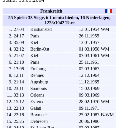
Frankreich
55 Spiele: 33 Siege, 6 Unentschieden, 16 Niederlagen,
1223:1042 Tore
1.
27:04
Kristianstad
13.01.1954
WM
2.
24:17
Paris
26.11.1955
3.
35:09
Kiel
13.01.1957
4.
32:12
Berlin-Ost
01.03.1958
WM
5.
21:07
Kiel
03.03.1961
WM
6.
21:10
Paris
25.11.1961
7.
13:08
Freiburg
02.03.1963
8.
12:11
Rennes
12.12.1964
9.
21:14
Augsburg
11.12.1965
10.
23:11
Saarlouis
15.02.1969
11.
33:13
Orleans
09.03.1969
12.
15:12
Evreux
28.02.1970
WM
13.
22:13
Galati
09.11.1971
14.
22:18
Boxmeer
25.02.1983
B-WM
15.
25:25
Debrecen
20.06.1986
16.
24:19
St.-Leon-Rot
03.02.1987