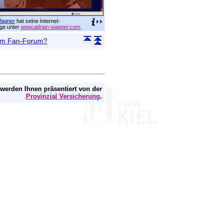
Wagner
hat seine Internet-
e unter
www.adrian-wagner.com
.
 im Fan-Forum?
 werden Ihnen präsentiert von der
Provinzial Versicherung
.