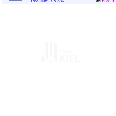
Webmaster THW Kiel
.
der
Provinzi