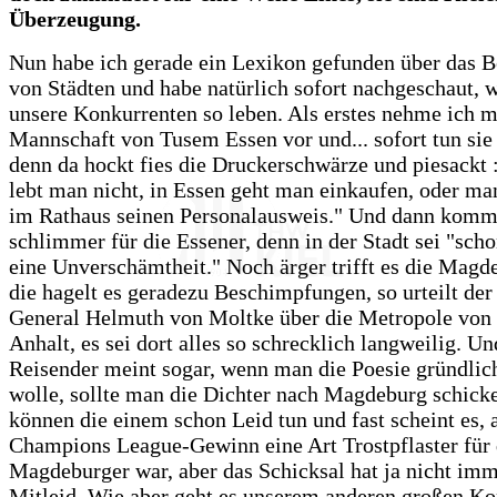
Überzeugung.
Nun habe ich gerade ein Lexikon gefunden über das 
von Städten und habe natürlich sofort nachgeschaut, 
unsere Konkurrenten so leben. Als erstes nehme ich m
Mannschaft von Tusem Essen vor und... sofort tun sie 
denn da hockt fies die Druckerschwärze und piesackt 
lebt man nicht, in Essen geht man einkaufen, oder ma
im Rathaus seinen Personalausweis." Und dann komm
schlimmer für die Essener, denn in der Stadt sei "scho
eine Unverschämtheit." Noch ärger trifft es die Magd
die hagelt es geradezu Beschimpfungen, so urteilt der
General Helmuth von Moltke über die Metropole von
Anhalt, es sei dort alles so schrecklich langweilig. Un
Reisender meint sogar, wenn man die Poesie gründlic
wolle, sollte man die Dichter nach Magdeburg schicke
können die einem schon Leid tun und fast scheint es, 
Champions League-Gewinn eine Art Trostpflaster für 
Magdeburger war, aber das Schicksal hat ja nicht imm
Mitleid. Wie aber geht es unserem anderen großen Ko