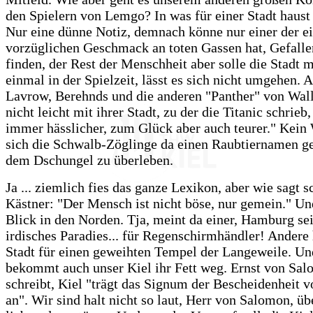
den Spielern von Lemgo? In was für einer Stadt haus
Nur eine dünne Notiz, demnach könne nur einer der e
vorzüglichen Geschmack an toten Gassen hat, Gefall
finden, der Rest der Menschheit aber solle die Stadt m
einmal in der Spielzeit, lässt es sich nicht umgehen.
Lavrow, Berehnds und die anderen "Panther" von Wal
nicht leicht mit ihrer Stadt, zu der die Titanic schrieb
immer hässlicher, zum Glück aber auch teurer." Kein
sich die Schwalb-Zöglinge da einen Raubtiernamen g
dem Dschungel zu überleben.
Ja ... ziemlich fies das ganze Lexikon, aber wie sagt 
Kästner: "Der Mensch ist nicht böse, nur gemein." Und
Blick in den Norden. Tja, meint da einer, Hamburg sei
irdisches Paradies... für Regenschirmhändler! Andere 
Stadt für einen geweihten Tempel der Langeweile. U
bekommt auch unser Kiel ihr Fett weg. Ernst von Sa
schreibt, Kiel "trägt das Signum der Bescheidenheit 
an". Wir sind halt nicht so laut, Herr von Salomon, ü