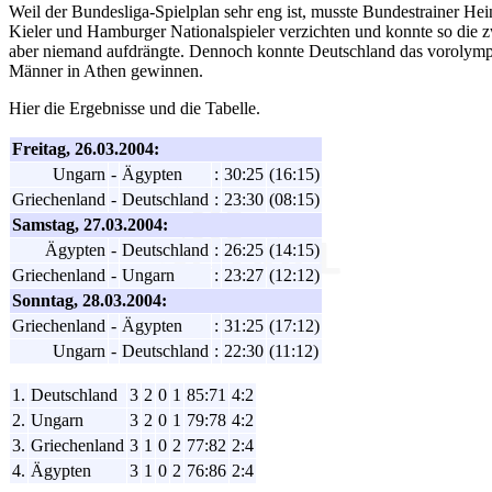
Weil der Bundesliga-Spielplan sehr eng ist, musste Bundestrainer He
Kieler und Hamburger Nationalspieler verzichten und konnte so die zw
aber niemand aufdrängte. Dennoch konnte Deutschland das vorolympi
Männer in Athen gewinnen.
Hier die Ergebnisse und die Tabelle.
Freitag, 26.03.2004:
Ungarn
-
Ägypten
:
30:25
(16:15)
Griechenland
-
Deutschland
:
23:30
(08:15)
Samstag, 27.03.2004:
Ägypten
-
Deutschland
:
26:25
(14:15)
Griechenland
-
Ungarn
:
23:27
(12:12)
Sonntag, 28.03.2004:
Griechenland
-
Ägypten
:
31:25
(17:12)
Ungarn
-
Deutschland
:
22:30
(11:12)
1.
Deutschland
3
2
0
1
85:71
4:2
2.
Ungarn
3
2
0
1
79:78
4:2
3.
Griechenland
3
1
0
2
77:82
2:4
4.
Ägypten
3
1
0
2
76:86
2:4