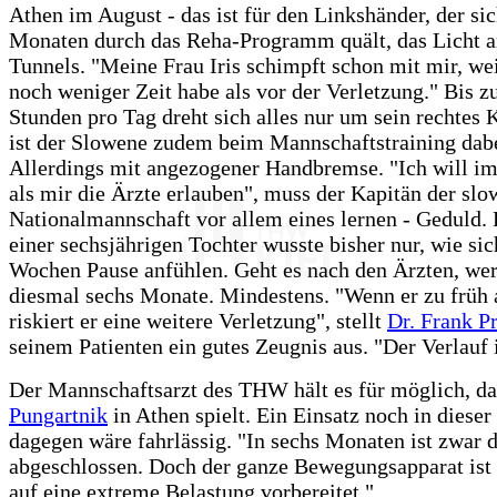
Athen im August - das ist für den Linkshänder, der sic
Monaten durch das Reha-Programm quält, das Licht 
Tunnels. "Meine Frau Iris schimpft schon mit mir, weil
noch weniger Zeit habe als vor der Verletzung." Bis zu
Stunden pro Tag dreht sich alles nur um sein rechtes 
ist der Slowene zudem beim Mannschaftstraining dabe
Allerdings mit angezogener Handbremse. "Ich will i
als mir die Ärzte erlauben", muss der Kapitän der sl
Nationalmannschaft vor allem eines lernen - Geduld. 
einer sechsjährigen Tochter wusste bisher nur, wie si
Wochen Pause anfühlen. Geht es nach den Ärzten, we
diesmal sechs Monate. Mindestens. "Wenn er zu früh 
riskiert er eine weitere Verletzung", stellt
Dr. Frank Pr
seinem Patienten ein gutes Zeugnis aus. "Der Verlauf 
Der Mannschaftsarzt des THW hält es für möglich, da
Pungartnik
in Athen spielt. Ein Einsatz noch in dieser
dagegen wäre fahrlässig. "In sechs Monaten ist zwar 
abgeschlossen. Doch der ganze Bewegungsapparat ist 
auf eine extreme Belastung vorbereitet."