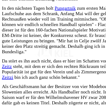
In den nächsten Tagen holt
Pungartnik
zum ersten Mal
Laufschuhe aus dem Schrank, Anfang Mai will der gel
Rechtsaußen wieder voll im Training mitmischen. "O
können wir endlich schnellen Handball spielen" - Fla
dieser ist für den 160-fachen Nationalspieler Motivat
EM-Dritte ist keiner, der Konkurrenz scheut. Er brauc
gute Leistungen zu bringen. "Mir hat in Celje zwölf J
keiner den Platz streitig gemacht. Deshalb ging ich in
Bundesliga."
Da stört es ihn auch nicht, dass er hier im Schatten v
Zeitz
steht, mit dem er sich den rechten Rückraum teil
Popularität ist gut für den Verein und als Zimmergen
Zeitzi
bin ich auch ganz schön bekannt."
Als Geschäftsmann hat der Besitzer von vier Modebou
Slowenien alles erreicht. Als Handballer noch nicht. In
Saison warf er für den Wilhelmshavener HV zwar 208
dafür gab es keinen Titel. Deshalb zögerte er nicht, 