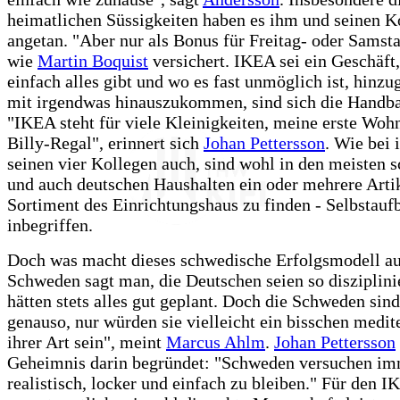
heimatlichen Süssigkeiten haben es ihm und seinen K
angetan. "Aber nur als Bonus für Freitag- oder Samst
wie
Martin Boquist
versichert. IKEA sei ein Geschäft
einfach alles gibt und wo es fast unmöglich ist, hinz
mit irgendwas hinauszukommen, sind sich die Handbal
"IKEA steht für viele Kleinigkeiten, meine erste Woh
Billy-Regal", erinnert sich
Johan Pettersson
. Wie bei
seinen vier Kollegen auch, sind wohl in den meisten 
und auch deutschen Haushalten ein oder mehrere Arti
Sortiment des Einrichtungshaus zu finden - Selbstauf
inbegriffen.
Doch was macht dieses schwedische Erfolgsmodell au
Schweden sagt man, die Deutschen seien so disziplini
hätten stets alles gut geplant. Doch die Schweden sind
genauso, nur würden sie vielleicht ein bisschen medit
ihrer Art sein", meint
Marcus Ahlm
.
Johan Pettersson
Geheimnis darin begründet: "Schweden versuchen i
realistisch, locker und einfach zu bleiben." Für den 