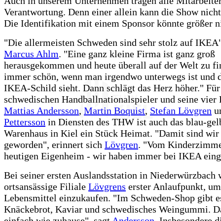
Auch in unserem Unternehmen tragen alle Mitarbeite
Verantwortung. Denn einer allein kann die Show nich
Die Identifikation mit einem Sponsor könnte größer ni
"Die allermeisten Schweden sind sehr stolz auf IKEA"
Marcus Ahlm
. "Eine ganz kleine Firma ist ganz groß
herausgekommen und heute überall auf der Welt zu fin
immer schön, wenn man irgendwo unterwegs ist und 
IKEA-Schild sieht. Dann schlägt das Herz höher." Für
schwedischen Handballnationalspieler und seine vier
Mattias Andersson
,
Martin Boquist
,
Stefan Lövgren
u
Pettersson
in Diensten des THW ist auch das blau-gel
Warenhaus in Kiel ein Stück Heimat. "Damit sind wir
geworden", erinnert sich
Lövgren
. "Vom Kinderzimme
heutigen Eigenheim - wir haben immer bei IKEA eing
Bei seiner ersten Auslandsstation in Niederwürzbach 
ortsansässige Filiale
Lövgrens
erster Anlaufpunkt, um
Lebensmittel einzukaufen. "Im Schweden-Shop gibt e
Knäckebrot, Kaviar und schwedisches Weingummi. Da
einfach wie zuhause", sagt
Andersson
. Insbesondere d