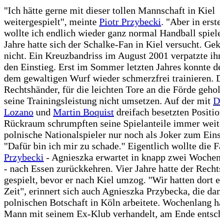
"Ich hätte gerne mit dieser tollen Mannschaft in Kiel
weitergespielt", meinte
Piotr Przybecki
. "Aber in erst
wollte ich endlich wieder ganz normal Handball spiel
Jahre hatte sich der Schalke-Fan in Kiel versucht. Gek
nicht. Ein Kreuzbandriss im August 2001 verpatzte i
den Einstieg. Erst im Sommer letzten Jahres konnte d
dem gewaltigen Wurf wieder schmerzfrei trainieren. 
Rechtshänder, für die leichten Tore an die Förde gehol
seine Trainingsleistung nicht umsetzen. Auf der mit
D
Lozano
und
Martin Boquist
dreifach besetzten Positi
Rückraum schrumpften seine Spielanteile immer weite
polnische Nationalspieler nur noch als Joker zum Ein
"Dafür bin ich mir zu schade." Eigentlich wollte die 
Przybecki
- Agnieszka erwartet in knapp zwei Woche
- nach Essen zurückkehren. Vier Jahre hatte der Recht
gespielt, bevor er nach Kiel umzog. "Wir hatten dort 
Zeit", erinnert sich auch Agnieszka Przybecka, die da
polnischen Botschaft in Köln arbeitete. Wochenlang ha
Mann mit seinem Ex-Klub verhandelt, am Ende entsch