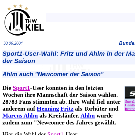
Bundes
30.06.2004
Sport1-User-Wahl: Fritz und Ahlm in der M
der Saison
Ahlm auch "Newcomer der Saison"
Die
Sport1
-User konnten in den letzten
Wochen ihre Mannschaft der Saison wählen.
28783 Fans stimmten ab. Ihre Wahl fiel unter
Sport1
Handba
anderem auf
Henning Fritz
als Torhüter und
Interne
Marcus Ahlm
als Kreisläufer.
Ahlm
wurde
zudem zum "Newcomer des Jahres gewählt.
Hier die Wahl der
Sport1
-User: