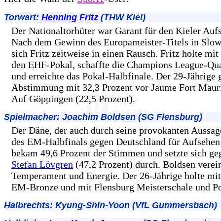
Torwart:
Henning Fritz
(THW Kiel)
Der Nationaltorhüter war Garant für den Kieler Au
Nach dem Gewinn des Europameister-Titels in Slowe
sich Fritz zeitweise in einen Rausch. Fritz holte 
den EHF-Pokal, schaffte die Champions League-Qua
und erreichte das Pokal-Halbfinale. Der 29-Jährige
Abstimmung mit 32,3 Prozent vor Jaume Fort Mauri
Auf Göppingen (22,5 Prozent).
Spielmacher: Joachim Boldsen (SG Flensburg)
Der Däne, der auch durch seine provokanten Aussa
des EM-Halbfinals gegen Deutschland für Aufsehen 
bekam 49,6 Prozent der Stimmen und setzte sich ge
Stefan Lövgren
(47,2 Prozent) durch. Boldsen verei
Temperament und Energie. Der 26-Jährige holte m
EM-Bronze und mit Flensburg Meisterschale und Po
Halbrechts: Kyung-Shin-Yoon (VfL Gummersbach)