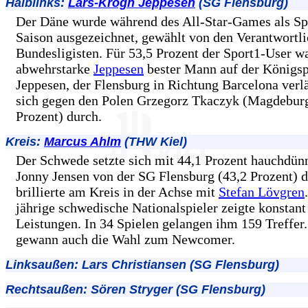
Halblinks:
Lars-Krogh Jeppesen
(SG Flensburg)
Der Däne wurde während des All-Star-Games als Spi
Saison ausgezeichnet, gewählt von den Verantwortli
Bundesligisten. Für 53,5 Prozent der Sport1-User w
abwehrstarke
Jeppesen
bester Mann auf der Königsp
Jeppesen, der Flensburg in Richtung Barcelona verlä
sich gegen den Polen Grzegorz Tkaczyk (Magdeburg
Prozent) durch.
Kreis:
Marcus Ahlm
(THW Kiel)
Der Schwede setzte sich mit 44,1 Prozent hauchdün
Jonny Jensen von der SG Flensburg (43,2 Prozent) 
brillierte am Kreis in der Achse mit
Stefan Lövgren
jährige schwedische Nationalspieler zeigte konstant
Leistungen. In 34 Spielen gelangen ihm 159 Treffer
gewann auch die Wahl zum Newcomer.
Linksaußen: Lars Christiansen (SG Flensburg)
Rechtsaußen: Sören Stryger (SG Flensburg)