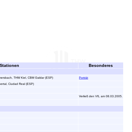
 Stationen
Besonderes
mmersbach, THW Kiel, CBM Galdar (ESP)
Porträt
rtal, Ciudad Real (ESP)
Verließ den VfL am 08.03.2005.