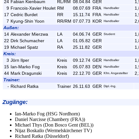
24
Fabian Kienbaum
RL/RM
08.04.84
GER
1,
9
Francois-Xavier Houlet
RM
08.07.69
FRA
1,
Handballer
17
Cedric Burdet
RR
15.11.74
FRA
1,
Handballer
7
Kyung-Shin Yoon
RR/RM
07.07.73
KOR
2,
Handballer
Außen:
14
Alexander Mierzwa
LA
04.06.74
GER
1,
Student
22
Dirk Schumacher
LA
01.05.82
GER
1,
19
Michael Spatz
RA
25.11.82
GER
1,
Kreis:
3
Jörn Ilper
Kreis
09.12.74
GER
1,
Handballer
15
Ian-Marko Fog
Kreis
05.07.83
DEN
1,
Handballer
44
Mark Dragunski
Kreis
22.12.70
GER
2,
Kfm. Angestellter
Trainer:
-
Richard Ratka
Trainer
26.11.63
GER
Dipl.-Ing.
Zugänge
:
Ian-Marko Fog (HSG Nordhorn)
Daniel Narcisse (Chambery (FRA))
Michael Thys (Don Bosco Gent (BEL))
Nijaz Boskailo (Wermelskirchener TV)
Richard Ratka (Düsseldorf)