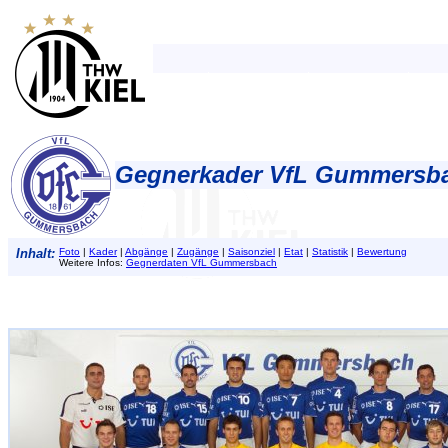
Gegnerkader VfL Gummersba
Inhalt:
Foto
|
Kader
|
Abgänge
|
Zugänge
|
Saisonziel
|
Etat
|
Statistik
|
Bewertung
Weitere Infos:
Gegnerdaten VfL Gummersbach