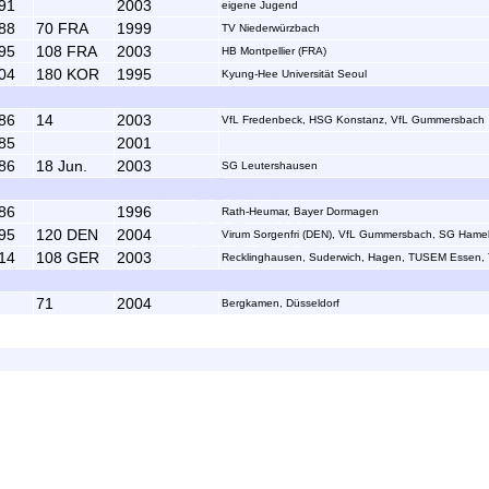
91
2003
eigene Jugend
88
70 FRA
1999
TV Niederwürzbach
95
108 FRA
2003
HB Montpellier (FRA)
04
180 KOR
1995
Kyung-Hee Universität Seoul
86
14
2003
VfL Fredenbeck, HSG Konstanz, VfL Gummersbach
85
2001
86
18 Jun.
2003
SG Leutershausen
86
1996
Rath-Heumar, Bayer Dormagen
95
120 DEN
2004
Virum Sorgenfri (DEN), VfL Gummersbach, SG Hame
14
108 GER
2003
Recklinghausen, Suderwich, Hagen, TUSEM Essen, 
71
2004
Bergkamen, Düsseldorf