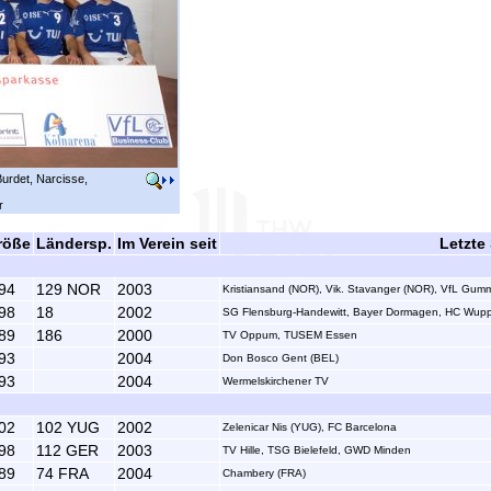
Burdet, Narcisse,
r
röße
Ländersp.
Im Verein seit
Letzte
94
129 NOR
2003
Kristiansand (NOR), Vik. Stavanger (NOR), VfL Gu
98
18
2002
SG Flensburg-Handewitt, Bayer Dormagen, HC Wuppe
89
186
2000
TV Oppum, TUSEM Essen
93
2004
Don Bosco Gent (BEL)
93
2004
Wermelskirchener TV
02
102 YUG
2002
Zelenicar Nis (YUG), FC Barcelona
98
112 GER
2003
TV Hille, TSG Bielefeld, GWD Minden
89
74 FRA
2004
Chambery (FRA)