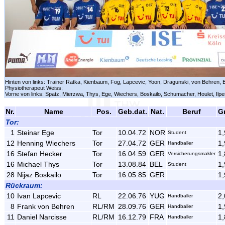
Hinten von links: Trainer Ratka, Kienbaum, Fog, Lapcevic, Yoon, Dragunski, von Behren, 
Physiotherapeut Weiss;
Vorne von links: Spatz, Mierzwa, Thys, Ege, Wiechers, Boskailo, Schumacher, Houlet, Ilpe
Nr.
Name
Pos.
Geb.dat.
Nat.
Beruf
G
Tor:
1
Steinar Ege
Tor
10.04.72
NOR
1,
Student
12
Henning Wiechers
Tor
27.04.72
GER
1,
Handballer
16
Stefan Hecker
Tor
16.04.59
GER
1,
Versicherungsmakler
16
Michael Thys
Tor
13.08.84
BEL
1,
Student
28
Nijaz Boskailo
Tor
16.05.85
GER
1,
Rückraum:
10
Ivan Lapcevic
RL
22.06.76
YUG
2,
Handballer
8
Frank von Behren
RL/RM
28.09.76
GER
1,
Handballer
11
Daniel Narcisse
RL/RM
16.12.79
FRA
1,
Handballer