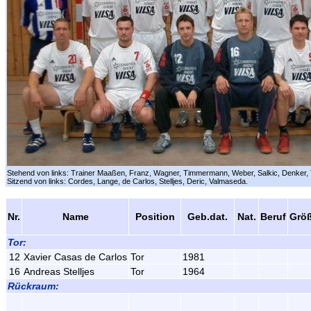
Stehend von links: Trainer Maaßen, Franz, Wagner, Timmermann, Weber, Salkic, Denker, 
Sitzend von links: Cordes, Lange, de Carlos, Stelljes, Deric, Valmaseda.
Nr.
Name
Position
Geb.dat.
Nat.
Beruf
Grö
Tor:
12
Xavier Casas de Carlos
Tor
1981
16
Andreas Stelljes
Tor
1964
Rückraum: