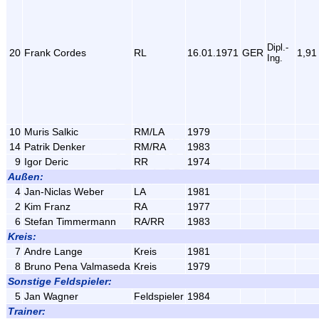
Dipl.-
20
Frank Cordes
RL
16.01.1971
GER
1,91
Ing.
10
Muris Salkic
RM/LA
1979
14
Patrik Denker
RM/RA
1983
9
Igor Deric
RR
1974
Außen:
4
Jan-Niclas Weber
LA
1981
2
Kim Franz
RA
1977
6
Stefan Timmermann
RA/RR
1983
Kreis:
7
Andre Lange
Kreis
1981
8
Bruno Pena Valmaseda
Kreis
1979
Sonstige Feldspieler:
5
Jan Wagner
Feldspieler
1984
Trainer: