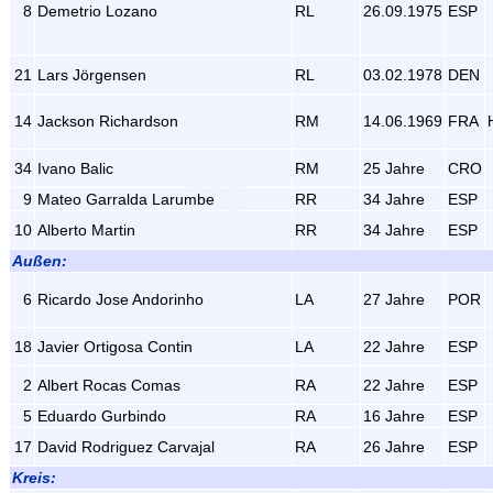
8
Demetrio Lozano
RL
26.09.1975
ESP
21
Lars Jörgensen
RL
03.02.1978
DEN
14
Jackson Richardson
RM
14.06.1969
FRA
34
Ivano Balic
RM
25 Jahre
CRO
9
Mateo Garralda Larumbe
RR
34 Jahre
ESP
10
Alberto Martin
RR
34 Jahre
ESP
Außen:
6
Ricardo Jose Andorinho
LA
27 Jahre
POR
18
Javier Ortigosa Contin
LA
22 Jahre
ESP
2
Albert Rocas Comas
RA
22 Jahre
ESP
5
Eduardo Gurbindo
RA
16 Jahre
ESP
17
David Rodriguez Carvajal
RA
26 Jahre
ESP
Kreis: