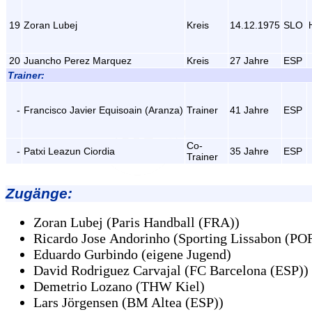
19
Zoran Lubej
Kreis
14.12.1975
SLO
20
Juancho Perez Marquez
Kreis
27 Jahre
ESP
Trainer:
-
Francisco Javier Equisoain (Aranza)
Trainer
41 Jahre
ESP
Co-
-
Patxi Leazun Ciordia
35 Jahre
ESP
Trainer
Zugänge
:
Zoran Lubej (Paris Handball (FRA))
Ricardo Jose Andorinho (Sporting Lissabon (PO
Eduardo Gurbindo (eigene Jugend)
David Rodriguez Carvajal (FC Barcelona (ESP))
Demetrio Lozano (THW Kiel)
Lars Jörgensen (BM Altea (ESP))