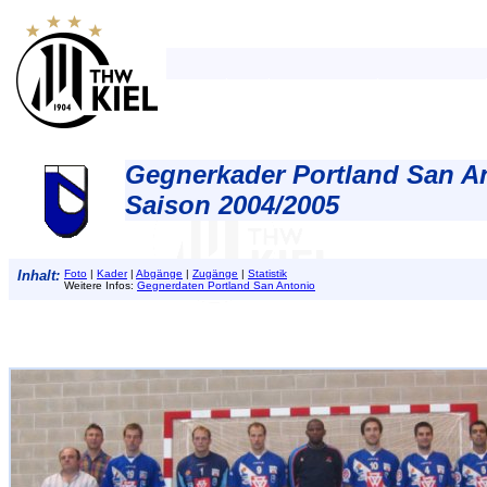
Gegnerkader Portland San A
Saison 2004/2005
Inhalt:
Foto
|
Kader
|
Abgänge
|
Zugänge
|
Statistik
Weitere Infos:
Gegnerdaten Portland San Antonio