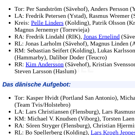
Tor: Per Sandström (Sävehof), Anders Persson (
LA: Fredrik Petersen (Ystad), Rasmus Wremer (
Kreis:
Pelle Linders
(Kolding), Patrik Olsson (Kr
Magnus Jernemyr (Torrevieja)
RA: Fredrik Lindahl (RIK),
Jonas Ernelind
(Säve
RL: Jonas Larholm (Sävehof), Magnus Linden (
RM: Sebastian Seifert (Kolding), Lukas Karlsso
(Hammarby), Dalibor Doder (Teucro)
RR:
Kim Andersson
(Sävehof), Kristian Svensso
Steven Larsson (Haslum)
Das dänische Aufgebot:
Tor: Kasper Hvidt (Portland San Antonio), Mich
(Team Tvis/Holstebro)
LA: Lars Christiansen (Flensburg), Lars Rasmus
KM: Michael V. Knudsen (Viborg), Torsten Lae
RA: Sören Stryger (Flensburg), Christian Hjerm
RL: Bo Spellerberg (Kolding),
Lars Krogh Jeppe