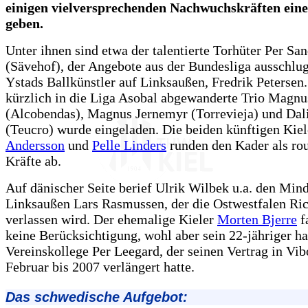
einigen vielversprechenden Nachwuchskräften ein
geben.
Unter ihnen sind etwa der talentierte Torhüter Per Sa
(Sävehof), der Angebote aus der Bundesliga ausschlug
Ystads Ballkünstler auf Linksaußen, Fredrik Petersen
kürzlich in die Liga Asobal abgewanderte Trio Magnu
(Alcobendas), Magnus Jernemyr (Torrevieja) und Dal
(Teucro) wurde eingeladen. Die beiden künftigen Kie
Andersson
und
Pelle Linders
runden den Kader als rou
Kräfte ab.
Auf dänischer Seite berief Ulrik Wilbek u.a. den Min
Linksaußen Lars Rasmussen, der die Ostwestfalen Ri
verlassen wird. Der ehemalige Kieler
Morten Bjerre
f
keine Berücksichtigung, wohl aber sein 22-jähriger ha
Vereinskollege Per Leegard, der seinen Vertrag in Vi
Februar bis 2007 verlängert hatte.
Das schwedische Aufgebot: