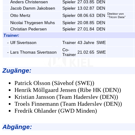
Anders Christensen
Spieler
27.03.85
DEN
Jacob Damm Jakobsen
Spieler
13.02.87
DEN
Direktor von
Otto Mertz
Spieler
08.06.63
DEN
"Tricon Data"
Nicolai Thygesen Muhs
Spieler
20.08.85
DEN
Christian Pedersen
Spieler
27.01.84
DEN
Trainer:
-
Ulf Sivertsson
Trainer
43 Jahre
SWE
Co-
-
Lars Thomas Sivertsson
21.02.65
SWE
Trainer
Zugänge
:
Patrick Olsson (Sävehof (SWE))
Henrik Möllgaard Jensen (Ribe HK (DEN))
Kristian Jansson (Team Haderslev (DEN))
Troels Finnemann (Team Haderslev (DEN))
Fredrik Ohlander (GWD Minden)
Abgänge
: