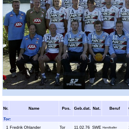
Nr.
Name
Pos.
Geb.dat.
Nat.
Beruf
Tor:
1
Fredrik Ohlander
Tor
11.02.76
SWE
Handballer