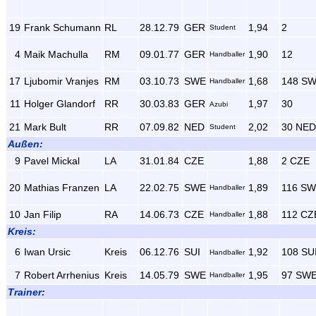
19
Frank Schumann
RL
28.12.79
GER
1,94
2
Student
4
Maik Machulla
RM
09.01.77
GER
1,90
12
Handballer
17
Ljubomir Vranjes
RM
03.10.73
SWE
1,68
148 S
Handballer
11
Holger Glandorf
RR
30.03.83
GER
1,97
30
Azubi
21
Mark Bult
RR
07.09.82
NED
2,02
30 NED
Student
Außen:
9
Pavel Mickal
LA
31.01.84
CZE
1,88
2 CZE
20
Mathias Franzen
LA
22.02.75
SWE
1,89
116 S
Handballer
10
Jan Filip
RA
14.06.73
CZE
1,88
112 CZ
Handballer
Kreis:
6
Iwan Ursic
Kreis
06.12.76
SUI
1,92
108 SU
Handballer
7
Robert Arrhenius
Kreis
14.05.79
SWE
1,95
97 SW
Handballer
Trainer: