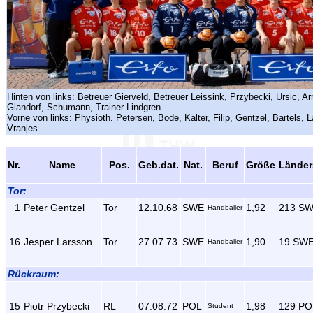
Hinten von links: Betreuer Gierveld, Betreuer Leissink, Przybecki, Ursic, Ar
Glandorf, Schumann, Trainer Lindgren.
Vorne von links: Physioth. Petersen, Bode, Kalter, Filip, Gentzel, Bartels,
Vranjes.
Nr.
Name
Pos.
Geb.dat.
Nat.
Beruf
Größe
Länder
Tor:
1
Peter Gentzel
Tor
12.10.68
SWE
1,92
213 S
Handballer
16
Jesper Larsson
Tor
27.07.73
SWE
1,90
19 SW
Handballer
Rückraum:
15
Piotr Przybecki
RL
07.08.72
POL
1,98
129 PO
Student