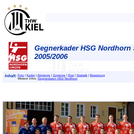
Gegnerkader HSG Nordhorn 
2005/2006
Inhalt:
Foto
|
Kader
|
Abgänge
|
Zugänge
|
Etat
|
Statistik
|
Bewertung
Weitere Infos:
Gegnerdaten HSG Nordhorn