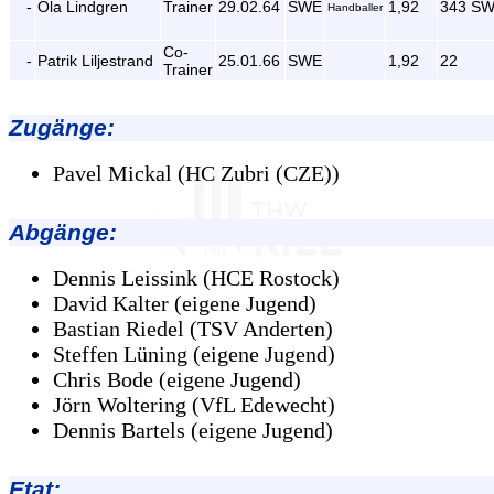
-
Ola Lindgren
Trainer
29.02.64
SWE
1,92
343 S
Handballer
Co-
-
Patrik Liljestrand
25.01.66
SWE
1,92
22
Trainer
Zugänge
:
Pavel Mickal (HC Zubri (CZE))
Abgänge
:
Dennis Leissink (HCE Rostock)
David Kalter (eigene Jugend)
Bastian Riedel (TSV Anderten)
Steffen Lüning (eigene Jugend)
Chris Bode (eigene Jugend)
Jörn Woltering (VfL Edewecht)
Dennis Bartels (eigene Jugend)
Etat: