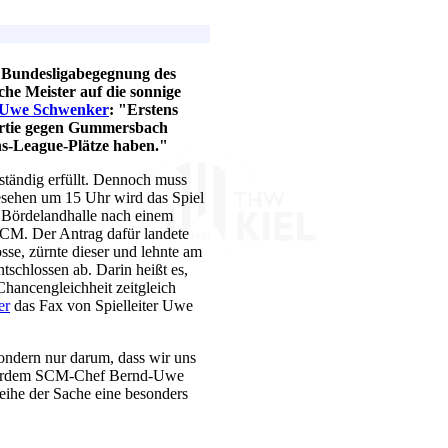
n Bundesligabegegnung des
e Meister auf die sonnige
Uwe Schwenker
: "Erstens
 Partie gegen Gummersbach
ons-League-Plätze haben."
tändig erfüllt. Dennoch muss
esehen um 15 Uhr wird das Spiel
 Bördelandhalle nach einem
SCM. Der Antrag dafür landete
osse, zürnte dieser und lehnte am
schlossen ab. Darin heißt es,
Chancengleichheit zeitgleich
er
das Fax von Spielleiter Uwe
ondern nur darum, dass wir uns
 außerdem SCM-Chef Bernd-Uwe
leihe der Sache eine besonders