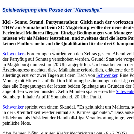
Spielverlegung eine Posse der "Kirmesliga"
Kiel - Sonne, Strand, Partymarathon: Gleich nach der vorletzte
THW am Sonnabend beim SC Magdeburg wollte der neue deutsch
Ferieninsel Mallorca fliegen. Einzige Bedingungen von Manager
müssen wir als Meister feststehen, und zweitens darf die letzte
keinen Einfluss mehr auf die Qualifikation für die drei Champi
Schwenkers
Forderungen wurden von den Zebras gestern Abend volls
der Partyflug auf Sonntag verschoben werden. Grund: Statt wie vorg
in Magdeburg nun erst um 20 Uhr angepfiffen. Umbauarbeiten in der
Ärztekongress machten diese Maßnahme erforderlich, erläuterte der 
allerdings erst vor zwei Tagen auf dem Tisch von
Schwenker
. Eine P
Montag mit Hinweis auf die Durchführungsbestimmungen der Liga ent
dass alle Begegnungen der letzten beiden Spieltage aus Gründen der 
angepfiffen werden müssten. Zehn Minuten später erreichte
Schwenk
Stemberg. Inhalt: Anpfiff Sonnabend, 20 Uhr. Punkt.
Schwenker
spricht von einem Skandal. "Es geht nicht um Mallorca, s
in der Öffentlichkeit wieder einmal als 'Kirmesliga' outen." Dass
Hildebrand als Präsident der Handball-Liga Verantwortung trage, ver
peinliche Note.
(Von Reimer Plöhn, aus den Kieler Nachrichten vom 19.12.2005)