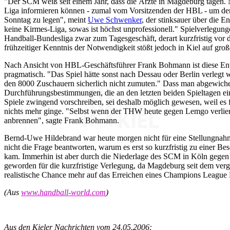
"Der SCM weiß seit einem Jahr, dass die Ärzte in Magdeburg tagen. M
Liga informieren können - zumal vom Vorsitzenden der HBL - um den
Sonntag zu legen", meint
Uwe Schwenker
, der stinksauer über die E
keine Kirmes-Liga, sowas ist höchst unprofessionell." Spielverlegunge
Handball-Bundesliga zwar zum Tagesgeschäft, derart kurzfristig vor 
frühzeitiger Kenntnis der Notwendigkeit stößt jedoch in Kiel auf gro
Nach Ansicht von HBL-Geschäftsführer Frank Bohmann ist diese En
pragmatisch. "Das Spiel hätte sonst nach Dessau oder Berlin verleg
den 8000 Zuschauern sicherlich nicht zumuten." Dass man abgewiche
Durchführungsbestimmungen, die an den letzten beiden Spieltagen ein
Spiele zwingend vorschreiben, sei deshalb möglich gewesen, weil es
nichts mehr ginge. "Selbst wenn der THW heute gegen Lemgo verliert
anbrennen", sagte Frank Bohmann.
Bernd-Uwe Hildebrand war heute morgen nicht für eine Stellungnahm
nicht die Frage beantworten, warum es erst so kurzfristig zu einer B
kam. Immerhin ist aber durch die Niederlage des SCM in Köln gege
geworden für die kurzfristige Verlegung, da Magdeburg seit dem ve
realistische Chance mehr auf das Erreichen eines Champions League P
(Aus
www.handball-world.com
)
Aus den Kieler Nachrichten vom 24.05.2006: