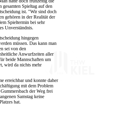
an hätte doch frühzeitig die
 gesamten Spieltag auf den
ntscheidung ist. "Wir sind doch
n gehören in der Realität der
dem Spieltermin bei sehr
ßes Unverständnis.
tscheidung hingegen
t werden müssen. Das kann man
n sei von den
heitliche Anwurfzeiten aller
 für beide Mannschaften um
, wird da nichts mehr
e erreichbar und konnte daher
eschäftigung mit dem Problem
n Gummersbach der Weg frei
rgangenen Samstag keine
latzes hat.