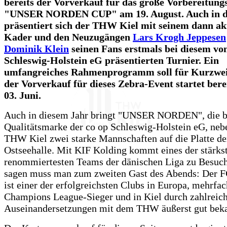
bereits der Vorverkauf für das große Vorbereitung
"UNSER NORDEN CUP" am 19. August. Auch in d
präsentiert sich der THW Kiel mit seinem dann ak
Kader und den Neuzugängen
Lars Krogh Jeppesen
Dominik Klein
seinen Fans erstmals bei diesem vo
Schleswig-Holstein eG präsentierten Turnier. Ein
umfangreiches Rahmenprogramm soll für Kurzweil
der Vorverkauf für dieses Zebra-Event startet bere
03. Juni.
Auch in diesem Jahr bringt "UNSER NORDEN", die b
Qualitätsmarke der co op Schleswig-Holstein eG, ne
THW Kiel zwei starke Mannschaften auf die Platte de
Ostseehalle. Mit KIF Kolding kommt eines der stärks
renommiertesten Teams der dänischen Liga zu Besuc
sagen muss man zum zweiten Gast des Abends: Der F
ist einer der erfolgreichsten Clubs in Europa, mehrfac
Champions League-Sieger und in Kiel durch zahlreich
Auseinandersetzungen mit dem THW äußerst gut beka