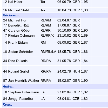
12
Kai Hüter
Tor
06.06.79
GER
1,95
16
Michael Stahl
Tor
10.04.79
GER
1,90
Rückraum:
24
Michael Horn
RL/RM
02.04.87
GER
77
Benedikt Hütt
RL/RM
17.08.87
GER
47
Carsten Göbel
RL/RR
30.10.80
GER
1,90
7
Florian Ochmann
RL/RR/K
23.10.82
GER
1,89
4
Frank Eidam
RM
05.09.82
GER
1,87
10
Stefan Schröder
RM/RL/LA
18.05.78
GER
1,86
34
Dino Duketis
RR/RA
31.05.78
GER
1,84
44
Roland Serfel
RR/RA
24.02.78
HUN
1,87
87
Jan-Hendrik Walther
RR/RA
15.02.87
GER
1,90
Außen:
8
Stephan Untermann
LA
27.02.84
GER
1,82
84
Jonggi Pasaribu
LA
08.04.81
CZE
1,82
Kreis: