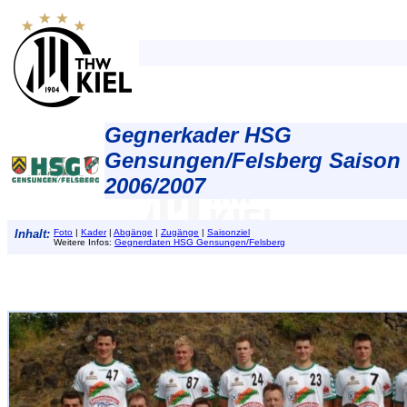
Gegnerkader HSG
Gensungen/Felsberg Saison
2006/2007
Inhalt:
Foto
|
Kader
|
Abgänge
|
Zugänge
|
Saisonziel
Weitere Infos:
Gegnerdaten HSG Gensungen/Felsberg