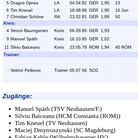
5
Dragos Oprea
LA
04.04.82
GER
1,90
13
6
Tim Kneuel
LA
18.08.86
GER
1,90
16 Jun
7
Christian Schöne
RA
23.02.81
GER
1,88
50
Kreis:
4
Simon Baumgarten
Kreis
06.09.85
GER
1,93
9
Manuel Späth
Kreis
16.10.85
GER
2,02
11
Silviu Baiceanu
Kreis
23.05.78
ROM
1,94
40 ROM
Trainer:
-
Velimir Petkovic
Trainer
05.07.56
SCG
Zugänge
:
Manuel Späth (TSV Neuhausen/F.)
Silviu Baiceanu (HCM Constanta (ROM))
Tim Kneuel (TV Neuhausen)
Maciej Dmytruszynski (SC Magdeburg)
Fabian Kehle (Wilhelmshavener HV)