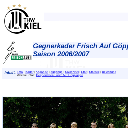
Gegnerkader Frisch Auf Göp
Saison 2006/2007
Inhalt:
Foto
|
Kader
|
Abgänge
|
Zugänge
|
Saisonziel
|
Etat
|
Statistik
|
Bewertung
Weitere Infos:
Gegnerdaten Frisch Auf Göppingen