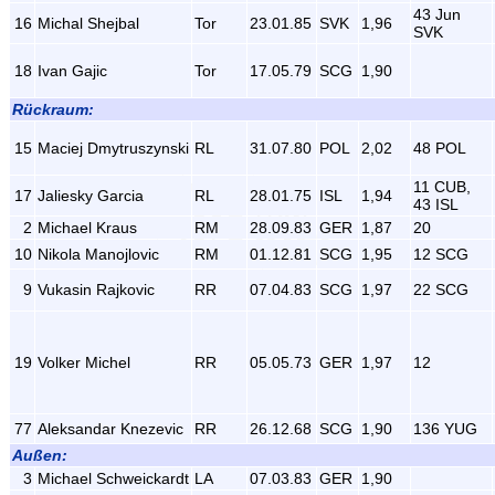
43 Jun
16
Michal Shejbal
Tor
23.01.85
SVK
1,96
SVK
18
Ivan Gajic
Tor
17.05.79
SCG
1,90
Rückraum:
15
Maciej Dmytruszynski
RL
31.07.80
POL
2,02
48 POL
11 CUB,
17
Jaliesky Garcia
RL
28.01.75
ISL
1,94
43 ISL
2
Michael Kraus
RM
28.09.83
GER
1,87
20
10
Nikola Manojlovic
RM
01.12.81
SCG
1,95
12 SCG
9
Vukasin Rajkovic
RR
07.04.83
SCG
1,97
22 SCG
19
Volker Michel
RR
05.05.73
GER
1,97
12
77
Aleksandar Knezevic
RR
26.12.68
SCG
1,90
136 YUG
Außen:
3
Michael Schweickardt
LA
07.03.83
GER
1,90