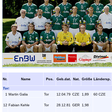
Nr.
Name
Pos.
Geb.dat.
Nat.
Größe
Ländersp.
Tor:
1
Martin Galia
Tor
12.04.79
CZE
1,89
60 CZE
12
Fabian Kehle
Tor
28.12.81
GER
1,98