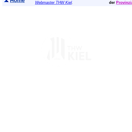
Home
Webmaster THW Kiel
.
der
Provinzi