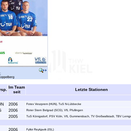
;
 Koppelberg
Im Team
rsp.
Letzte Stationen
seit
UN
2006
Fotex Veszprem (HUN), TuS N-Lübbecke
G
2006
Roter Stern Belgrad (SCG), VfL Pfullingen
2005
TuS Königsdorf, PSV Köln, VfL Gummersbach, TV Großwallstadt, TBV Lemg
2006
Fylkir Reykjavik (ISL)