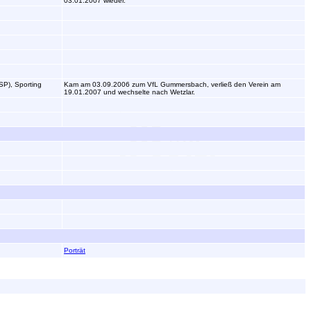
03.01.2007 wieder.
SP), Sporting
Kam am 03.09.2006 zum VfL Gummersbach, verließ den Verein am
19.01.2007 und wechselte nach Wetzlar.
Porträt