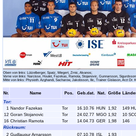
Oben von links: Lützelberger, Spatz, Wiegert, Zrnic, Alvanos;
Vorne von links: Narcisse, Houlet, Fazekas, Ramota, Stojanovic, Gunnarsson, Sigurdsson
Mitte von links: Physioth. Azghandi, Sacharow, Jakobsson, Ilic, Trainer Gislason, Arzt Dr.
Nr.
Name
Pos.
Geb.dat.
Nat.
Größe
Lände
Tor:
1
Nandor Fazekas
Tor
16.10.76
HUN
1,92
149 H
12
Goran Stojanovic
Tor
24.02.77
MGO
1,92
10 SC
16
Christian Ramota
Tor
14.04.73
GER
1,98
146
Rückraum:
2
Gudlaugur Arnarsson
07.10.78
ISL
1,93