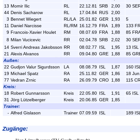
13
Momir Ilic
RL
22.12.81
SRB
2,00
30 SE
44
Denis Sacharow
RL
17.04.84
RUS
2,00
3
Bennet Wiegert
RL/LA
25.01.82
GER
1,93
5
11
Daniel Narcisse
RL/RM
16.12.79
FRA
1,89
133 F
9
Francois-Xavier Houlet
RM
08.07.69
FRA
1,88
85 FR
8
Milan Vucicevic
RR
02.04.78
SRB
2,02
30 SE
14
Sverri Andreas Jakobsson
RR
08.02.77
ISL
1,95
13 ISL
21
Alexis Alvanos
RR
09.04.80
GRE
1,88
85 GR
Außen:
22
Gudjon Valur Sigurdsson
LA
08.08.79
ISL
1,87
160 IS
19
Michael Spatz
RA
25.11.82
GER
1,86
18 Jun
77
Vedran Zrnic
RA
26.09.79
CRO
1,88
115 C
Kreis:
18
Robert Gunnarsson
Kreis
22.05.80
ISL
1,91
65 ISL
31
Jörg Lützelberger
Kreis
20.06.85
GER
1,85
Trainer:
-
Alfred Gislason
Trainer
07.09.59
ISL
189 IS
Zugänge
: