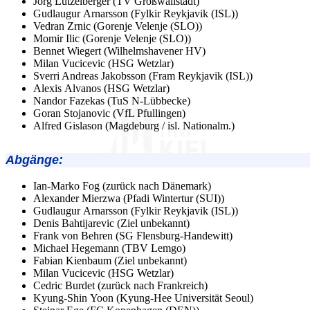
Jörg Lützelberger (TV Großwallstadt)
Gudlaugur Arnarsson (Fylkir Reykjavik (ISL))
Vedran Zrnic (Gorenje Velenje (SLO))
Momir Ilic (Gorenje Velenje (SLO))
Bennet Wiegert (Wilhelmshavener HV)
Milan Vucicevic (HSG Wetzlar)
Sverri Andreas Jakobsson (Fram Reykjavik (ISL))
Alexis Alvanos (HSG Wetzlar)
Nandor Fazekas (TuS N-Lübbecke)
Goran Stojanovic (VfL Pfullingen)
Alfred Gislason (Magdeburg / isl. Nationalm.)
Abgänge
:
Ian-Marko Fog (zurück nach Dänemark)
Alexander Mierzwa (Pfadi Wintertur (SUI))
Gudlaugur Arnarsson (Fylkir Reykjavik (ISL))
Denis Bahtijarevic (Ziel unbekannt)
Frank von Behren (SG Flensburg-Handewitt)
Michael Hegemann (TBV Lemgo)
Fabian Kienbaum (Ziel unbekannt)
Milan Vucicevic (HSG Wetzlar)
Cedric Burdet (zurück nach Frankreich)
Kyung-Shin Yoon (Kyung-Hee Universität Seoul)