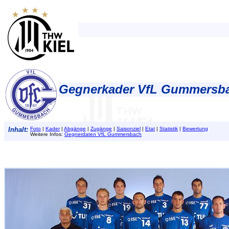
Gegnerkader VfL Gummersba
Inhalt:
Foto
|
Kader
|
Abgänge
|
Zugänge
|
Saisonziel
|
Etat
|
Statistik
|
Bewertung
Weitere Infos:
Gegnerdaten VfL Gummersbach