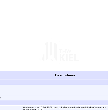
Besonderes
o
Wechselte am 16.10.2006 zum VfL Gummersbach, verließ den Verein am