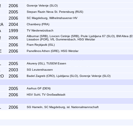
R
2006
Gorenje Velenje (SLO)
2005
Stepan Razin Neva St. Petersburg (RUS)
2006
SC Magdeburg, Wilhelmshavener HV
RA
2004
Chambery (FRA)
A
1999
TV Niederwürzbach
Aliburnar (SRB), Lovcen Cetinje (SRB), Prule Ljubljana 67 (SLO), BM Altea (E
R
2006
Lissabon (POR), VfL Gummersbach, HSG Wetzlar
2006
Fram Reykjavik (ISL)
E
2006
Panellinos Athen (GRE), HSG Wetzlar
L
2005
Akurery (ISL), TUSEM Essen
.
2003
SG Leutershausen
RO
2006
Badel Zagreb (CRO), Ljubljana (SLO), Gorenje Velenje (SLO)
2005
Aarhus GF (DEN)
2006
HSV Suhl, TV Großwallstadt
L
2006
SG Hameln, SC Magdeburg, isl. Nationalmannschaft