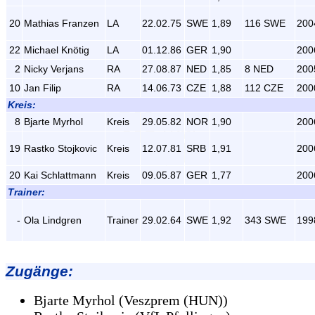
20
Mathias Franzen
LA
22.02.75
SWE
1,89
116 SWE
200
22
Michael Knötig
LA
01.12.86
GER
1,90
200
2
Nicky Verjans
RA
27.08.87
NED
1,85
8 NED
200
10
Jan Filip
RA
14.06.73
CZE
1,88
112 CZE
200
Kreis:
8
Bjarte Myrhol
Kreis
29.05.82
NOR
1,90
200
19
Rastko Stojkovic
Kreis
12.07.81
SRB
1,91
200
20
Kai Schlattmann
Kreis
09.05.87
GER
1,77
200
Trainer:
-
Ola Lindgren
Trainer
29.02.64
SWE
1,92
343 SWE
199
Zugänge
:
Bjarte Myrhol (Veszprem (HUN))