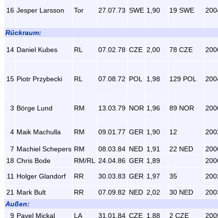
16
Jesper Larsson
Tor
27.07.73
SWE
1,90
19 SWE
200
Rückraum:
14
Daniel Kubes
RL
07.02.78
CZE
2,00
78 CZE
200
15
Piotr Przybecki
RL
07.08.72
POL
1,98
129 POL
200
3
Börge Lund
RM
13.03.79
NOR
1,96
89 NOR
200
4
Maik Machulla
RM
09.01.77
GER
1,90
12
200
7
Machiel Schepers
RM
08.03.84
NED
1,91
22 NED
200
18
Chris Bode
RM/RL
24.04.86
GER
1,89
200
11
Holger Glandorf
RR
30.03.83
GER
1,97
35
200
21
Mark Bult
RR
07.09.82
NED
2,02
30 NED
200
Außen:
9
Pavel Mickal
LA
31.01.84
CZE
1,88
2 CZE
200