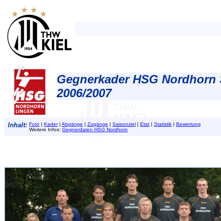
Gegnerkader HSG Nordhorn 
2006/2007
Inhalt:
Foto
|
Kader
|
Abgänge
|
Zugänge
|
Saisonziel
|
Etat
|
Statistik
|
Bewertung
Weitere Infos:
Gegnerdaten HSG Nordhorn