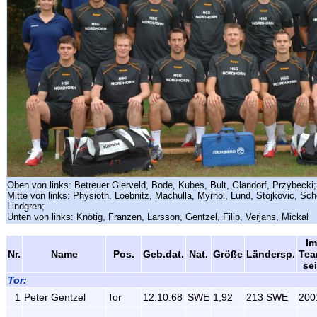
Oben von links: Betreuer Gierveld, Bode, Kubes, Bult, Glandorf, Przybecki;
Mitte von links: Physioth. Loebnitz, Machulla, Myrhol, Lund, Stojkovic, Sch
Lindgren;
Unten von links: Knötig, Franzen, Larsson, Gentzel, Filip, Verjans, Mickal
Im
Nr.
Name
Pos.
Geb.dat.
Nat.
Größe
Ländersp.
Te
sei
Tor:
1
Peter Gentzel
Tor
12.10.68
SWE
1,92
213 SWE
200