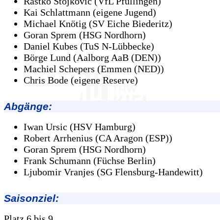
Rastko Stojkovic (VfL Pfullingen)
Kai Schlattmann (eigene Jugend)
Michael Knötig (SV Eiche Biederitz)
Goran Sprem (HSG Nordhorn)
Daniel Kubes (TuS N-Lübbecke)
Börge Lund (Aalborg AaB (DEN))
Machiel Schepers (Emmen (NED))
Chris Bode (eigene Reserve)
Abgänge
:
Iwan Ursic (HSV Hamburg)
Robert Arrhenius (CA Aragon (ESP))
Goran Sprem (HSG Nordhorn)
Frank Schumann (Füchse Berlin)
Ljubomir Vranjes (SG Flensburg-Handewitt)
Saisonziel:
Platz 6 bis 9