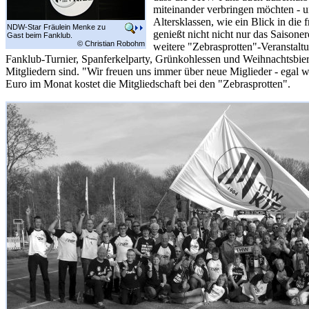
miteinander verbringen möchten - u
Altersklassen, wie ein Blick in die
NDW-Star Fräulein Menke zu
genießt nicht nicht nur das Saisone
Gast beim Fanklub.
© Christian Robohm
weitere "Zebrasprotten"-Veranstal
Fanklub-Turnier, Spanferkelparty, Grünkohlessen und Weihnachtsbierc
Mitgliedern sind. "Wir freuen uns immer über neue Miglieder - egal we
Euro im Monat kostet die Mitgliedschaft bei den "Zebrasprotten".