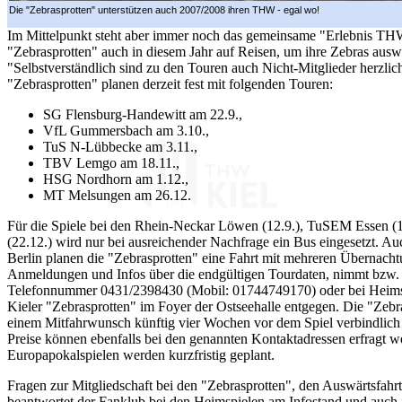
Die "Zebrasprotten" unterstützen auch 2007/2008 ihren THW - egal wo!
Im Mittelpunkt steht aber immer noch das gemeinsame "Erlebnis THW
"Zebrasprotten" auch in diesem Jahr auf Reisen, um ihre Zebras auswä
"Selbstverständlich sind zu den Touren auch Nicht-Mitglieder herzli
"Zebrasprotten" planen derzeit fest mit folgenden Touren:
SG Flensburg-Handewitt am 22.9.,
VfL Gummersbach am 3.10.,
TuS N-Lübbecke am 3.11.,
TBV Lemgo am 18.11.,
HSG Nordhorn am 1.12.,
MT Melsungen am 26.12.
Für die Spiele bei den Rhein-Neckar Löwen (12.9.), TuSEM Essen (
(22.12.) wird nur bei ausreichender Nachfrage ein Bus eingesetzt. Au
Berlin planen die "Zebrasprotten" eine Fahrt mit mehreren Übernach
Anmeldungen und Infos über die endgültigen Tourdaten, nimmt bzw. gi
Telefonnummer 0431/2398430 (Mobil: 01744749170) oder bei Heimsp
Kieler "Zebrasprotten" im Foyer der Ostseehalle entgegen. Die "Zebra
einem Mitfahrwunsch künftig vier Wochen vor dem Spiel verbindlich
Preise können ebenfalls bei den genannten Kontaktadressen erfragt
Europapokalspielen werden kurzfristig geplant.
Fragen zur Mitgliedschaft bei den "Zebrasprotten", den Auswärtsfahr
beantwortet der Fanklub bei den Heimspielen am Infostand und auch i