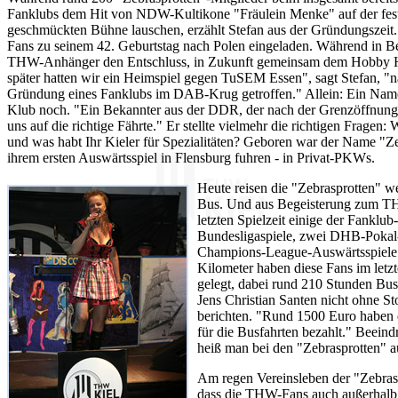
Fanklubs dem Hit von NDW-Kultikone "Fräulein Menke" auf der festl
geschmückten Bühne lauschen, erzählt Stefan aus der Gründungszeit
Fans zu seinem 42. Geburtstag nach Polen eingeladen. Während in Berl
THW-Anhänger den Entschluss, in Zukunft gemeinsam dem Hobby Ha
später hatten wir ein Heimspiel gegen TuSEM Essen", sagt Stefan, "
Gründung eines Fanklubs im DAB-Krug getroffen." Allein: Ein Name
Klub noch. "Ein Bekannter aus der DDR, der nach der Grenzöffnung 
uns auf die richtige Fährte." Er stellte vielmehr die richtigen Fragen
und was habt Ihr Kieler für Spezialitäten? Geboren war der Name "Ze
ihrem ersten Auswärtsspiel in Flensburg fuhren - in Privat-PKWs.
Heute reisen die "Zebrasprotten" w
Bus. Und aus Begeisterung zum THW
letzten Spielzeit einige der Fanklu
Bundesligaspiele, zwei DHB-Pokal
Champions-League-Auswärtsspiele
Kilometer haben diese Fans im letz
gelegt, dabei rund 210 Stunden Bu
Jens Christian Santen nicht ohne St
berichten. "Rund 1500 Euro haben di
für die Busfahrten bezahlt." Beein
heiß man bei den "Zebrasprotten" a
Am regen Vereinsleben der "Zebras
dass die THW-Fans auch außerhalb