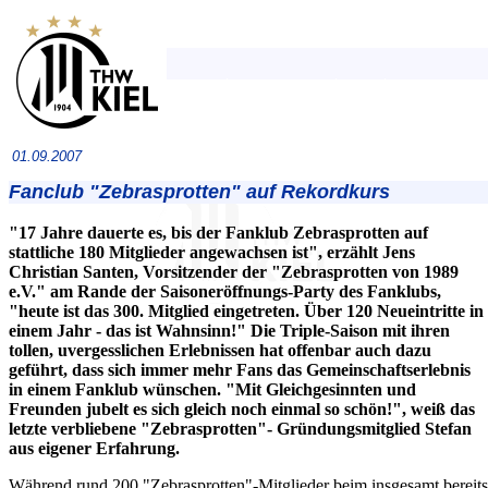
01.09.2007
Fanclub "Zebrasprotten" auf Rekordkurs
"17 Jahre dauerte es, bis der Fanklub Zebrasprotten auf
stattliche 180 Mitglieder angewachsen ist", erzählt Jens
Christian Santen, Vorsitzender der "Zebrasprotten von 1989
e.V." am Rande der Saisoneröffnungs-Party des Fanklubs,
"heute ist das 300. Mitglied eingetreten. Über 120 Neueintritte in
einem Jahr - das ist Wahnsinn!" Die Triple-Saison mit ihren
tollen, uvergesslichen Erlebnissen hat offenbar auch dazu
geführt, dass sich immer mehr Fans das Gemeinschaftserlebnis
in einem Fanklub wünschen. "Mit Gleichgesinnten und
Freunden jubelt es sich gleich noch einmal so schön!", weiß das
letzte verbliebene "Zebrasprotten"- Gründungsmitglied Stefan
aus eigener Erfahrung.
Während rund 200 "Zebrasprotten"-Mitglieder beim insgesamt bereits 