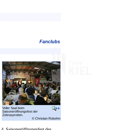
Fanclubs
Voller Saal beim
Saisoneröffnungsfest der
Zebrasprotten.
© Christian Robohm
4. Saisoneröffnungsfest des