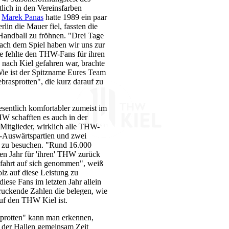
ich in den Vereinsfarben
.
Marek Panas
hatte 1989 ein paar
in die Mauer fiel, fassten die
ndball zu fröhnen. "Drei Tage
nach dem Spiel haben wir uns zur
 fehlte den THW-Fans für ihren
nach Kiel gefahren war, brachte
: Wie ist der Spitzname Eures Team
brasprotten", die kurz darauf zu
esentlich komfortabler zumeist im
 schafften es auch in der
b-Mitglieder, wirklich alle THW-
-Auswärtspartien und zwei
 zu besuchen. "Rund 16.000
ten Jahr für 'ihren' THW zurück
sfahrt auf sich genommen", weiß
olz auf diese Leistung zu
ese Fans im letzten Jahr allein
druckende Zahlen die belegen, wie
uf den THW Kiel ist.
protten" kann man erkennen,
 der Hallen gemeinsam Zeit