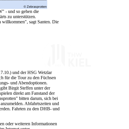
© Zebrasprotten
" - und so gehen die
rts zu unterstützen.
ch willkommen", sagt Santen. Die
17.10.) und der HSG Wetzlar
ch für die Tour zu den Füchsen
tungs- und Abendoptionen.
bt Birgit Steffen unter der
ielen direkt am Fanstand der
sprotten" bitten darum, sich bei
 anzumelden. Abfahrtszeiten und
 werden. Fahrten zu den DHB- und
ten oder weiteren Informationen
m Internet unter