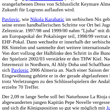
orangefarbenen Dress von Schlusslicht Keymare Alme
Zukunft für Logrono auflaufen wird.
Pavlovic
, wie
Nikola Karabatic
im serbischen Nis geb
seine ersten handballerischen Schritte vor Ort bei Jug
Zeleznicar. 1997/98 und 1999/00 nahm "Ljuba" mit d
am Europapokal der Pokalsieger teil, 1998/99 vertrat 
EHF-Pokal. Dann wechselte er innerhalb der serbisch
RK Sintelon und sammelte dort weitere internationale
Von dort vollzog der Halblinke den Schritt in die Bund
der Spielzeit 2002/03 verstärkte er den THW Kiel. N
Intermezzi in Nordhorn, Al Ahly Doha und Schaffhaus
sich
Pavlovic
2006 Almeria an. Nach einer Saison der
Eingewöhnung gehörte er in der gerade abgelaufenen 
trotz Verletzungen zu den Schlüsselspielern der Andal
erzielte 70 Treffer.
Der 2,09 m lange Serbe soll bei Naturhouse La Rioja 
abgewanderten jungen Kapitän Pepe Novelle vergess
und sich die Königsposition so gut wie möglich mit
J