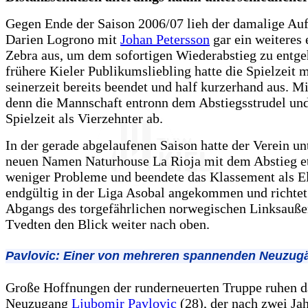
Gegen Ende der Saison 2006/07 lieh der damalige Auf
Darien Logrono mit
Johan Petersson
gar ein weiteres
Zebra aus, um dem sofortigen Wiederabstieg zu entge
frühere Kieler Publikumsliebling hatte die Spielzeit 
seinerzeit bereits beendet und half kurzerhand aus. Mi
denn die Mannschaft entronn dem Abstiegsstrudel und
Spielzeit als Vierzehnter ab.
In der gerade abgelaufenen Saison hatte der Verein u
neuen Namen Naturhouse La Rioja mit dem Abstieg e
weniger Probleme und beendete das Klassement als El
endgültig in der Liga Asobal angekommen und richtet 
Abgangs des torgefährlichen norwegischen Linksauß
Tvedten den Blick weiter nach oben.
Pavlovic: Einer von mehreren spannenden Neuzug
Große Hoffnungen der runderneuerten Truppe ruhen d
Neuzugang
Ljubomir Pavlovic
(28), der nach zwei Ja