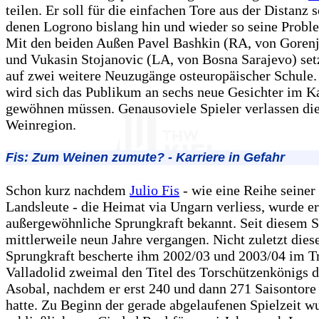
teilen. Er soll für die einfachen Tore aus der Distanz 
denen Logrono bislang hin und wieder so seine Proble
Mit den beiden Außen Pavel Bashkin (RA, von Gorenj
und Vukasin Stojanovic (LA, von Bosna Sarajevo) setz
auf zwei weitere Neuzugänge osteuropäischer Schule.
wird sich das Publikum an sechs neue Gesichter im K
gewöhnen müssen. Genausoviele Spieler verlassen di
Weinregion.
Fis: Zum Weinen zumute? - Karriere in Gefahr
Schon kurz nachdem
Julio Fis
- wie eine Reihe seiner
Landsleute - die Heimat via Ungarn verliess, wurde er
außergewöhnliche Sprungkraft bekannt. Seit diesem Sc
mittlerweile neun Jahre vergangen. Nicht zuletzt dies
Sprungkraft bescherte ihm 2002/03 und 2003/04 im T
Valladolid zweimal den Titel des Torschützenkönigs d
Asobal, nachdem er erst 240 und dann 271 Saisontore
hatte. Zu Beginn der gerade abgelaufenen Spielzeit 