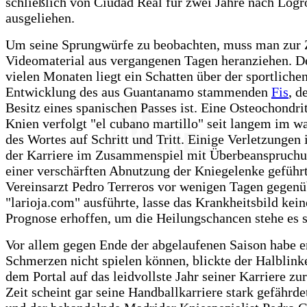
schließlich von Ciudad Real für zwei Jahre nach Log
ausgeliehen.
Um seine Sprungwürfe zu beobachten, muss man zur Z
Videomaterial aus vergangenen Tagen heranziehen. De
vielen Monaten liegt ein Schatten über der sportliche
Entwicklung des aus Guantanamo stammenden
Fis
, d
Besitz eines spanischen Passes ist. Eine Osteochondrit
Knien verfolgt "el cubano martillo" seit langem im w
des Wortes auf Schritt und Tritt. Einige Verletzungen
der Karriere im Zusammenspiel mit Überbeanspruchu
einer verschärften Abnutzung der Kniegelenke geführ
Vereinsarzt Pedro Terreros vor wenigen Tagen gegenü
"larioja.com" ausführte, lasse das Krankheitsbild kein
Prognose erhoffen, um die Heilungschancen stehe es s
Vor allem gegen Ende der abgelaufenen Saison habe e
Schmerzen nicht spielen können, blickte der Halblin
dem Portal auf das leidvollste Jahr seiner Karriere zu
Zeit scheint gar seine Handballkarriere stark gefährde