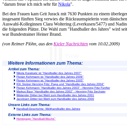
"darum freue ich mich sehr für
Nikola
".
Bei den Frauen kam Grit Jurack mit 7630 Punkten zu einem überlege
insgesamt fünften Sieg verwies die Rückraumspielerin vom dänische
Auswahl-Kolleginnen Clara Woltering (Leverkusen/5477) und Nadi
die folgenden Plätze. Die Wahl zum "Handballer des Jahres" wird seit 
war Bundestrainer Heiner Brand.
(von Reimer Plöhn, aus den
Kieler Nachrichten
vom 10.02.2009)
Weitere Informationen zum Thema:
Artikel zum Thema:
Nikola Karabatic ist "Handballer des Jahres 2007"
Florian Kehrmann ist "Handballer des Jahres 2006"
Florian Kehrmann ist "Handballer des Jahres 2005"
KN: Stolzer Henning Fritz: Papa und "Handballer des Jahres 2004"
Florian Kehrmann "Handballer des Jahres 2003" - Henning Fritz Fünfter
Markus Baur "Handballer des Jahres 2002" - Henning Fritz Sechster
Wislander Dritter bei Wahl zum Handballer des Jahres 2001
Jacobsen Dritter bei Wahl zum Handballer des Jahres 2000
Unsere Links zum Thema:
Handball-Geschichte: Welthandballer des Jahres
Externe Links zum Thema:
Homepage "Handball-Woche"