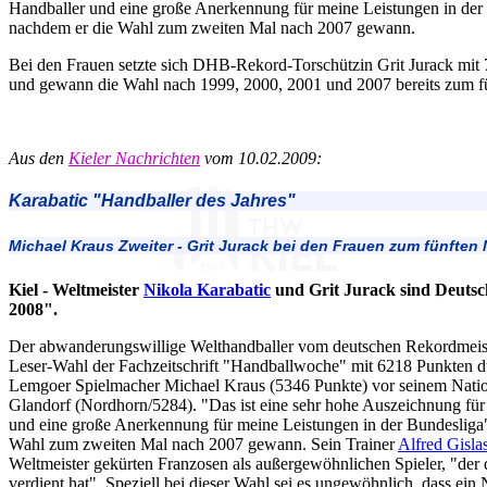
Handballer und eine große Anerkennung für meine Leistungen in der
nachdem er die Wahl zum zweiten Mal nach 2007 gewann.
Bei den Frauen setzte sich DHB-Rekord-Torschützin Grit Jurack mit
und gewann die Wahl nach 1999, 2000, 2001 und 2007 bereits zum f
Aus den
Kieler Nachrichten
vom 10.02.2009:
Karabatic "Handballer des Jahres"
Michael Kraus Zweiter - Grit Jurack bei den Frauen zum fünften 
Kiel - Weltmeister
Nikola Karabatic
und Grit Jurack sind Deutsc
2008".
Der abwanderungswillige Welthandballer vom deutschen Rekordmeist
Leser-Wahl der Fachzeitschrift "Handballwoche" mit 6218 Punkten d
Lemgoer Spielmacher Michael Kraus (5346 Punkte) vor seinem Nati
Glandorf (Nordhorn/5284). "Das ist eine sehr hohe Auszeichnung für
und eine große Anerkennung für meine Leistungen in der Bundesliga",
Wahl zum zweiten Mal nach 2007 gewann. Sein Trainer
Alfred Gisla
Weltmeister gekürten Franzosen als außergewöhnlichen Spieler, "der
verdient hat". Speziell bei dieser Wahl sei es ungewöhnlich, dass ein