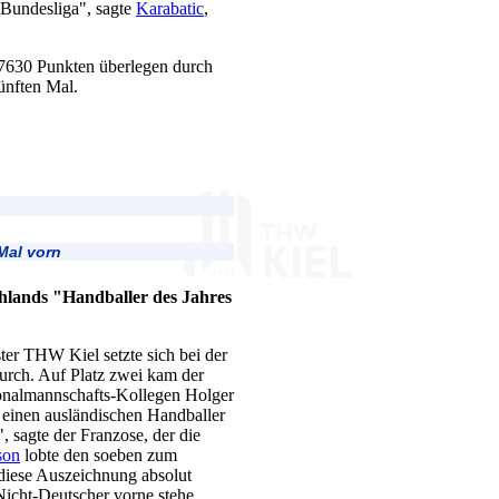
 Bundesliga", sagte
Karabatic
,
 7630 Punkten überlegen durch
ünften Mal.
Mal vorn
hlands "Handballer des Jahres
er THW Kiel setzte sich bei der
urch. Auf Platz zwei kam der
onalmannschafts-Kollegen Holger
 einen ausländischen Handballer
 sagte der Franzose, der die
son
lobte den soeben zum
 diese Auszeichnung absolut
 Nicht-Deutscher vorne stehe,