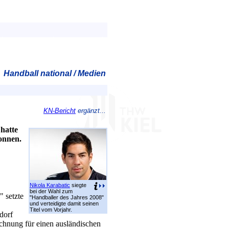
Handball national / Medien
KN-Bericht
ergänzt...
 hatte
onnen.
Nikola Karabatic
siegte
bei der Wahl zum
" setzte
"Handballer des Jahres 2008"
und verteidigte damit seinen
Titel vom Vorjahr.
dorf
chnung für einen ausländischen