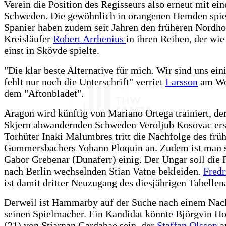
Verein die Position des Regisseurs also erneut mit ei
Schweden. Die gewöhnlich in orangenen Hemden spi
Spanier haben zudem seit Jahren den früheren Nordho
Kreisläufer
Robert Arrhenius
in ihren Reihen, der wi
einst in Skövde spielte.
"Die klar beste Alternative für mich. Wir sind uns ein
fehlt nur noch die Unterschrift" verriet
Larsson
am Wo
dem "Aftonbladet".
Aragon wird künftig von Mariano Ortega trainiert, de
Skjern abwandernden Schweden Veroljub Kosovac ers
Torhüter Inaki Malumbres tritt die Nachfolge des frü
Gummersbachers Yohann Ploquin an. Zudem ist man s
Gabor Grebenar (Dunaferr) einig. Der Ungar soll die 
nach Berlin wechselnden Stian Vatne bekleiden.
Fredr
ist damit dritter Neuzugang des diesjährigen Tabellen
Derweil ist Hammarby auf der Suche nach einem Nach
seinen Spielmacher. Ein Kandidat könnte Björgvin H
(21) von Stjarnan Gardabae sein, der
Staffan Olsson
a