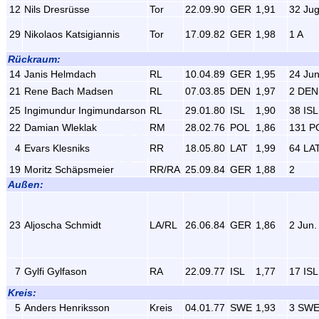
12
Nils Dresrüsse
Tor
22.09.90
GER
1,91
32 Jug
29
Nikolaos Katsigiannis
Tor
17.09.82
GER
1,98
1 A
Rückraum:
14
Janis Helmdach
RL
10.04.89
GER
1,95
24 Jun
21
Rene Bach Madsen
RL
07.03.85
DEN
1,97
2 DEN
25
Ingimundur Ingimundarson
RL
29.01.80
ISL
1,90
38 ISL
22
Damian Wleklak
RM
28.02.76
POL
1,86
131 P
4
Evars Klesniks
RR
18.05.80
LAT
1,99
64 LA
19
Moritz Schäpsmeier
RR/RA
25.09.84
GER
1,88
2
Außen:
23
Aljoscha Schmidt
LA/RL
26.06.84
GER
1,86
2 Jun.
7
Gylfi Gylfason
RA
22.09.77
ISL
1,77
17 ISL
Kreis:
5
Anders Henriksson
Kreis
04.01.77
SWE
1,93
3 SW