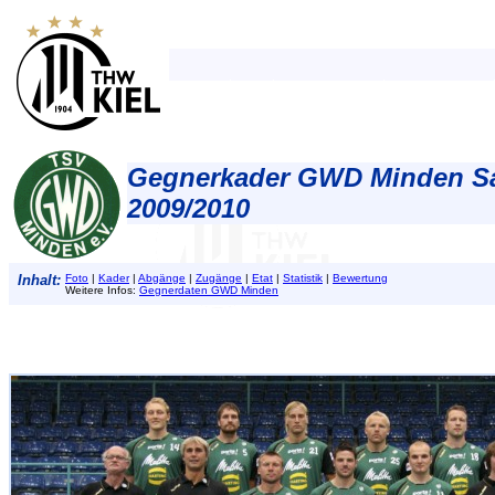
Gegnerkader GWD Minden S
2009/2010
Inhalt:
Foto
|
Kader
|
Abgänge
|
Zugänge
|
Etat
|
Statistik
|
Bewertung
Weitere Infos:
Gegnerdaten GWD Minden