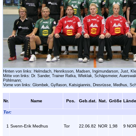
Hinten von links: Helmdach, Henriksson, Madsen, Ingimundarson, Just, Kle
Mitte von links: Dr. Sander, Trainer Ratka, Wleklak, Schäpsmeier, Auerswald
Pöhlmann;
Vorne von links: Glombek, Gylfason, Katsigiannis, Dresrüsse, Medhus, Sc
Nr.
Name
Pos.
Geb.dat.
Nat.
Größe
Lände
Tor:
1
Svenn-Erik Medhus
Tor
22.06.82
NOR
1,98
9 NO