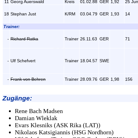
11
Georg Auerswald
Kreis
01.02.88
GER
1,92
25 Jun
18
Stephan Just
K/RM
03.04.79
GER
1,93
14
Trainer:
-
Richard Ratka
Trainer
26.11.63
GER
71
-
Ulf Schefvert
Trainer
18.04.57
SWE
-
Frank von Behren
Trainer
28.09.76
GER
1,98
156
Zugänge
:
Rene Bach Madsen
Damian Wleklak
Evars Klesniks (ASK Rika (LAT))
Nikolaos Katsigiannis (HSG Nordhorn)