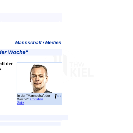
Mannschaft / Medien
 der Woche"
ft der
s
In der "Mannschaft der
Woche":
Christian
Zeitz
.