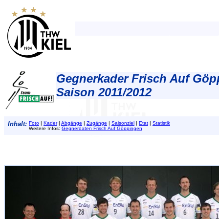
Gegnerkader Frisch Auf Göp
Saison 2011/2012
Inhalt:
Foto
|
Kader
|
Abgänge
|
Zugänge
|
Saisonziel
|
Etat
|
Statistik
Weitere Infos:
Gegnerdaten Frisch Auf Göppingen