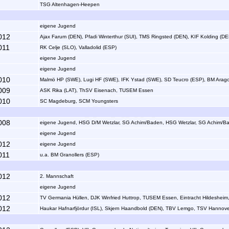
TSG Altenhagen-Heepen
eigene Jugend
012
Ajax Farum (DEN), Pfadi Winterthur (SUI), TMS Ringsted (DEN), KIF Kolding (DE
011
RK Celje (SLO), Valladolid (ESP)
eigene Jugend
eigene Jugend
010
Malmö HP (SWE), Lugi HF (SWE), IFK Ystad (SWE), SD Teucro (ESP), BM Arag
009
ASK Rika (LAT), ThSV Eisenach, TUSEM Essen
010
SC Magdeburg, SCM Youngsters
008
eigene Jugend, HSG D/M Wetzlar, SG Achim/Baden, HSG Wetzlar, SG Achim/
eigene Jugend
012
eigene Jugend
011
u.a. BM Granollers (ESP)
012
2. Mannschaft
eigene Jugend
012
TV Germania Hüllen, DJK Winfried Huttrop, TUSEM Essen, Eintracht Hildeshei
012
Haukar Hafnarfjördur (ISL), Skjern Haandbold (DEN), TBV Lemgo, TSV Hannove