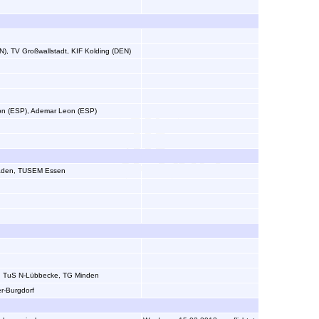
N), TV Großwallstadt, KIF Kolding (DEN)
on (ESP), Ademar Leon (ESP)
Baden, TUSEM Essen
m, TuS N-Lübbecke, TG Minden
r-Burgdorf