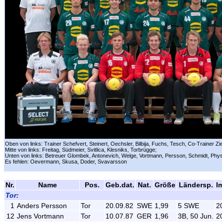
Oben von links: Trainer Schefvert, Steinert, Oechsler, Bilbija, Fuchs, Tesch, Co-Trainer Zi
Mitte von links: Freitag, Südmeier, Svitlica, Klesniks, Torbrügge;
Unten von links: Betreuer Glombek, Antonevich, Welge, Vortmann, Persson, Schmidt, Phys
Es fehlen: Oevermann, Skusa, Doder, Svavarsson
Nr.
Name
Pos.
Geb.dat.
Nat.
Größe
Ländersp.
I
Tor:
1
Anders Persson
Tor
20.09.82
SWE
1,99
5 SWE
2
12
Jens Vortmann
Tor
10.07.87
GER
1,96
3B, 50 Jun.
2