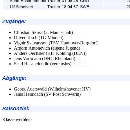
-
Sead Hasanefendic
Trainer
01.08.48
CRO
2
-
Ulf Schefvert
Trainer
18.04.57
SWE
2
Zugänge
:
Christian Skusa (2. Mannschaft)
Oliver Tesch (TG Minden)
Vignir Svavarsson (TSV Hannover-Burgdorf)
Artjorn Antonevich (eigene Jugend)
Anders Oechsler (KIF Kolding (DEN))
Jens Vortmann (DHC Rheinland)
Sead Hasanefendic (vereinslos)
Abgänge
:
Georg Auerswald (Wilhelmshavener HV)
Janis Helmdach (SV Post Schwerin)
Saisonziel:
Klassenverbleib