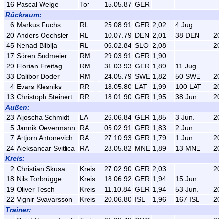
16
Pascal Welge
Tor
15.05.87
GER
Rückraum:
6
Markus Fuchs
RL
25.08.91
GER
2,02
4 Jug.
20
Anders Oechsler
RL
10.07.79
DEN
2,01
38 DEN
2
45
Nenad Bilbija
RL
06.02.84
SLO
2,08
2
17
Sören Südmeier
RM
29.03.91
GER
1,90
29
Florian Freitag
RM
31.03.93
GER
1,89
11 Jug.
33
Dalibor Doder
RM
24.05.79
SWE
1,82
50 SWE
2
4
Evars Klesniks
RR
18.05.80
LAT
1,99
100 LAT
2
13
Christoph Steinert
RR
18.01.90
GER
1,95
38 Jun.
2
Außen:
23
Aljoscha Schmidt
LA
26.06.84
GER
1,85
3 Jun.
2
5
Jannik Oevermann
RA
05.02.91
GER
1,83
2 Jun.
7
Artjorn Antonevich
RA
27.10.93
GER
1,79
1 Jun.
2
24
Aleksandar Svitlica
RA
28.05.82
MNE
1,89
13 MNE
2
Kreis:
2
Christian Skusa
Kreis
27.02.90
GER
2,03
2
18
Nils Torbrügge
Kreis
18.06.92
GER
1,94
15 Jun.
19
Oliver Tesch
Kreis
11.10.84
GER
1,94
53 Jun.
2
22
Vignir Svavarsson
Kreis
20.06.80
ISL
1,96
167 ISL
2
Trainer: