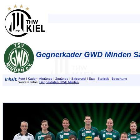
Gegnerkader GWD Minden Sa
Inhalt:
Foto
|
Kader
|
Abgänge
|
Zugänge
|
Saisonziel
|
Etat
|
Statistik
|
Bewertung
Weitere Infos:
Gegnerdaten GWD Minden