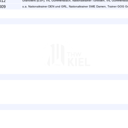
012
Granollers (ESP), VfL Gummersbach, Nationaltrainer Tunesien, VfL Gummersbac
009
u.a. Nationaltrainer DEN und GRL, Nationaltrainer SWE Damen, Trainer GOG 