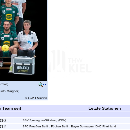
ercke;
ioth. Wagner;
© GWD Minden
m Team seit
Letzte Stationen
010
BSV Bjerringbro-Silkeborg (DEN)
012
BFC Preußen Berlin, Füchse Berlin, Bayer Dormagen, DHC Rheinland