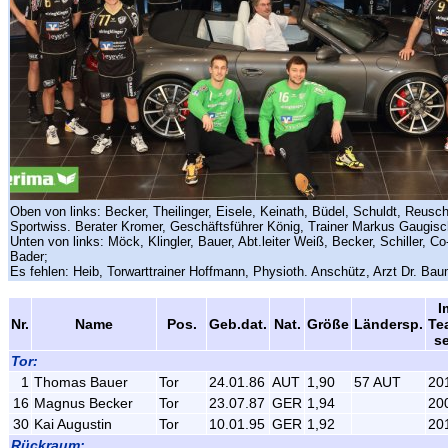
Oben von links: Becker, Theilinger, Eisele, Keinath, Büdel, Schuldt, Reusch
Sportwiss. Berater Kromer, Geschäftsführer König, Trainer Markus Gaugisch
Unten von links: Möck, Klingler, Bauer, Abt.leiter Weiß, Becker, Schiller, Co
Bader;
Es fehlen: Heib, Torwarttrainer Hoffmann, Physioth. Anschütz, Arzt Dr. Ba
I
Nr.
Name
Pos.
Geb.dat.
Nat.
Größe
Ländersp.
Te
se
Tor:
1
Thomas Bauer
Tor
24.01.86
AUT
1,90
57 AUT
20
16
Magnus Becker
Tor
23.07.87
GER
1,94
20
30
Kai Augustin
Tor
10.01.95
GER
1,92
20
Rückraum: