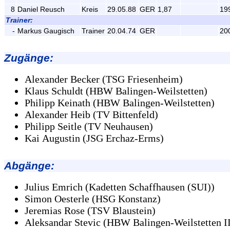
8
Daniel Reusch
Kreis
29.05.88
GER
1,87
19
Trainer:
-
Markus Gaugisch
Trainer
20.04.74
GER
20
Zugänge
:
Alexander Becker (TSG Friesenheim)
Klaus Schuldt (HBW Balingen-Weilstetten)
Philipp Keinath (HBW Balingen-Weilstetten)
Alexander Heib (TV Bittenfeld)
Philipp Seitle (TV Neuhausen)
Kai Augustin (JSG Erchaz-Erms)
Abgänge
:
Julius Emrich (Kadetten Schaffhausen (SUI))
Simon Oesterle (HSG Konstanz)
Jeremias Rose (TSV Blaustein)
Aleksandar Stevic (HBW Balingen-Weilstetten I