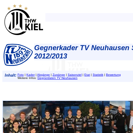
Gegnerkader TV Neuhausen 
2012/2013
Inhalt:
Foto
|
Kader
|
Abgänge
|
Zugänge
|
Saisonziel
|
Etat
|
Statistik
|
Bewertung
Weitere Infos:
Gegnerdaten TV Neuhausen