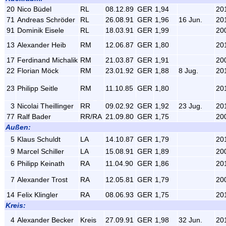
20
Nico Büdel
RL
08.12.89
GER
1,94
20
71
Andreas Schröder
RL
26.08.91
GER
1,96
16 Jun.
20
91
Dominik Eisele
RL
18.03.91
GER
1,99
20
13
Alexander Heib
RM
12.06.87
GER
1,80
20
17
Ferdinand Michalik
RM
21.03.87
GER
1,91
20
22
Florian Möck
RM
23.01.92
GER
1,88
8 Jug.
20
23
Philipp Seitle
RM
11.10.85
GER
1,80
20
3
Nicolai Theillinger
RR
09.02.92
GER
1,92
23 Jug.
20
77
Ralf Bader
RR/RA
21.09.80
GER
1,75
20
Außen:
5
Klaus Schuldt
LA
14.10.87
GER
1,79
20
9
Marcel Schiller
LA
15.08.91
GER
1,89
20
6
Philipp Keinath
RA
11.04.90
GER
1,86
20
7
Alexander Trost
RA
12.05.81
GER
1,79
20
14
Felix Klingler
RA
08.06.93
GER
1,75
20
Kreis:
4
Alexander Becker
Kreis
27.09.91
GER
1,98
32 Jun.
20