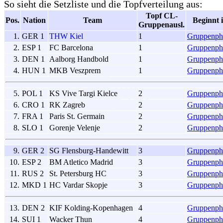
So sieht die Setzliste und die Topfverteilung aus:
Topf CL-
Pos.
Nation
Team
Beginnt 
Gruppenausl.
1.
GER 1
THW Kiel
1
Gruppenph
2.
ESP 1
FC Barcelona
1
Gruppenph
3.
DEN 1
Aalborg Handbold
1
Gruppenph
4.
HUN 1
MKB Veszprem
1
Gruppenph
5.
POL 1
KS Vive Targi Kielce
2
Gruppenph
6.
CRO 1
RK Zagreb
2
Gruppenph
7.
FRA 1
Paris St. Germain
2
Gruppenph
8.
SLO 1
Gorenje Velenje
2
Gruppenph
9.
GER 2
SG Flensburg-Handewitt
3
Gruppenph
10.
ESP 2
BM Atletico Madrid
3
Gruppenph
11.
RUS 2
St. Petersburg HC
3
Gruppenph
12.
MKD 1
HC Vardar Skopje
3
Gruppenph
13.
DEN 2
KIF Kolding-Kopenhagen
4
Gruppenph
14.
SUI 1
Wacker Thun
4
Gruppenph