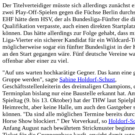
Der Titelverteidiger müsste sich allerdings zunächst 
zwei Play-Off-Spielen gegen die Füchse Berlin durchs
EHF hätte dem HSV, der als Bundesliga-Fünfter die di
Qualifikation verpasste, auch einen direkten Startplat
können. Das hätte allerdings zur Folge gehabt, dass mi
Liga-Vierter ein sicherer Kandidat für ein Wildcard-T
möglicherweise sogar ein fünfter Bundesligist in der
an den Start gegangen wäre. Fünf deutsche Vereine w
offenbar aber einer zu viel.
"Auf uns warten hochkarätige Gegner. Das kann eine g
Gruppe werden", sagte
Sabine Holdorf-Schust
,
Geschäftsstellenleiterin des dreimaligen Champions, 
Terminplan bislang nur eine Baustelle erkannt hat. Am
Spieltag (9. bis 13. Oktober) hat der THW laut Spielp
Heimrecht, aber keine Halle, um auch den Gastgeber s
können. "Da sind alle möglichen Termine bereits durc
Horse Show blockiert." Der Vorverkauf, so
Holdorf-S
Anfang August nach bewährtem Strickmuster beginne
Ticket für die Gruppenphase kauft, erwirbt damit aut