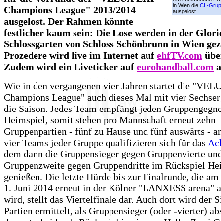
in Wien die
CL-Grup
Champions League" 2013/2014
ausgelost.
ausgelost. Der Rahmen könnte
festlicher kaum sein: Die Lose werden in der Glori
Schlossgarten von Schloss Schönbrunn in Wien gez
Prozedere wird live im Internet auf
ehfTV.com
übe
Zudem wird ein Liveticker auf
eurohandball.com
a
Wie in den vergangenen vier Jahren startet die "VE
Champions League" auch dieses Mal mit vier Sechser
die Saison. Jedes Team empfängt jeden Gruppengegne
Heimspiel, somit stehen pro Mannschaft erneut zehn
Gruppenpartien - fünf zu Hause und fünf auswärts - an
vier Teams jeder Gruppe qualifizieren sich für das
Ach
dem dann die Gruppensieger gegen Gruppenvierte un
Gruppenzweite gegen Gruppendritte im Rückspiel He
genießen. Die letzte Hürde bis zur Finalrunde, die am
1. Juni 2014 erneut in der Kölner "LANXESS arena" 
wird, stellt das Viertelfinale dar. Auch dort wird der S
Partien ermittelt, als Gruppensieger (oder -vierter) a