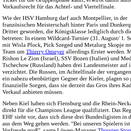
Vorkaufsrecht für das Achtel- und Viertelfinale.
Wie der HSV Hamburg darf auch Montpellier, in der
französischen Meisterschaft hinter Paris und Dunkerq
Dritter geworden, die Königsklasse lediglich durch di
betreten: In einem Wildcard-Turnier (31. August/ 1. 
mit Wisla Plock, Pick Szeged und Metalurg Skopje m
Team um
Thierry Omeyer
allerdings Erster werden. 
Rishon Le Zion (Israel), SSV Bozen (Italien) und Me
Tschechow (Russland) haben drei Landesmeister auf ih
verzichtet. Die Russen, im Achtelfinale der vergange
ein nahezu ebenbürtiger Gegner der Kieler, plagen so
finanzielle Sorgen, dass sie derzeit das Gros ihres K
Verkauf anbieten müssen.
Neben Kiel haben sich Flensburg und die Rhein-Nec
direkt für die Champions League qualifiziert. Das Re
EHF sieht vor, dass sich diese drei Bundesligisten in 
aus dem Weg gehen werden. "Bei unseren Spielern ist
Vorfreude groß", sagte Löwen-Manager
Thorsten Sto