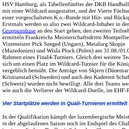
HSV Hamburg, als Tabellenfünfter der DKB Handball
mit einer Wildcard ausgestattet, und der Vierte Füchse
einer vorgeschalteten K.o.-Runde mit Hin- und Rücksp
Erstmals werden so also zwei Wildcard-Inhaber in de
Gruppenphase
an den Start gehen, den zweiten Teiln
ermitteln Frankreichs Meisterschaftsdritte Montpellie
Vizemeister Pick Szeged (Ungarn), Metalurg Skopje
(Mazedonien) und Wisla Plock (Polen) am 31.08./01.
Rahmen eines Final4-Turniers. Gleich drei weitere T
sich um einen Platz im Wildcard-Turnier für die Köni
vergeblich bemüht. Die Anträge von Skjern (Dänemar
Kristianstad (Schweden) und auch den Kadetten Scha
(Schweiz) wurden nicht bewilligt. Alle drei Teams we
wie auch die Verlierer der Wildcard-Duelle, im EHF-P
Vier Startplätze werden in Quali-Turnieren ermittelt
In der Qualifikation kämpft der luxembergische Meis
in der abgelaufenen Saison noch im Endspiel des Cha