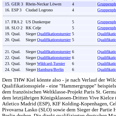
15.
GER 3
Rhein-Neckar Löwen
4
Gruppenph
16.
ESP 3
Ciudad Logrono
4
Gruppenph
17.
FRA 2
US Dunkerque
5
Gruppenph
18.
SLO 2
RK Celje
5
Gruppenph
19.
Qual.
Sieger
Qualifikationsturnier
5
Qualifikati
20.
Qual.
Sieger
Qualifikationsturnier
5
Qualifikati
21.
Qual.
Sieger
Qualifikationsturnier
6
Qualifikati
22.
Qual.
Sieger
Qualifikationsturnier
6
Qualifikati
23.
Qual.
Sieger
Wildcard-Turnier
6
Qualifikati
24.
Qual.
Sieger
Hamburg/Berlin
6
Qualifikati
Dem THW Kiel könnte also - je nach Verlauf der Wil
Qualifikationsspiele - eine "Hammergruppe" beispiel
dem französischen Weltklasse-Projekt Paris St. Germ
dem letztjährigen Königsklassen-Dritten Vive Kielce
Atletico Madrid (ESP), KIF Kolding-Kopenhagen, Ce
Pivovarna Lasko (SLO) sowie dem Sieger der Partie
Berlin drohen. Die direkt qualifizierten deutschen M