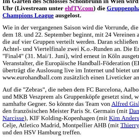
Im Garten des Schlosses Schönbrunn in Wien wird
Uhr (Livestream unter
ehfTV.com
) die
Gruppenpha
Champions League
ausgelost.
Wie in der vergangenen Saison wird die Vorrunde, di
dem 18. und 22. September beginnt, mit 24 Vereinen a
die auf vier Gruppen verteilt werden. Daran schließen
Achtel- und Viertelfinale zwei K.o.-Runden an. Die E
"Final4" (31. Mai/1. Juni), wird erneut in Köln ausget
Veranstalter, die Europäische Handball-Föderation (E
überträgt die Auslosung live im Internet und bietet un
www.eurohandball.com zusätzlich einen Liveticker an
Auf die "Zebras", die neben dem FC Barcelona, Aalb
und MKB Veszprem als Gruppenköpfe gesetzt sind, w
namhafte Gegner. So könnte das Team von
Alfred Gis
den französischen Meister Paris St. Germain (mit
Dan
Narcisse
), KIF Kolding-Kopenhagen (mit
Kim Anders
Celje, Atletico Madrid, Montpellier AHB (mit
Thierr
und den HSV Hamburg treffen.