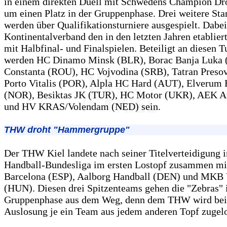
in einem direkten Duell mit Schwedens Champion Dr
um einen Platz in der Gruppenphase. Drei weitere Star
werden über Qualifikationsturniere ausgespielt. Dabei
Kontinentalverband den in den letzten Jahren etablie
mit Halbfinal- und Finalspielen. Beteiligt an diesen T
werden HC Dinamo Minsk (BLR), Borac Banja Luka
Constanta (ROU), HC Vojvodina (SRB), Tatran Preso
Porto Vitalis (POR), Alpla HC Hard (AUT), Elverum 
(NOR), Besiktas JK (TUR), HC Motor (UKR), AEK A
und HV KRAS/Volendam (NED) sein.
THW droht "Hammergruppe"
Der THW Kiel landete nach seiner Titelverteidigung 
Handball-Bundesliga im ersten Lostopf zusammen m
Barcelona (ESP), Aalborg Handball (DEN) und MKB
(HUN). Diesen drei Spitzenteams gehen die "Zebras" 
Gruppenphase aus dem Weg, denn dem THW wird bei
Auslosung je ein Team aus jedem anderen Topf zugelo