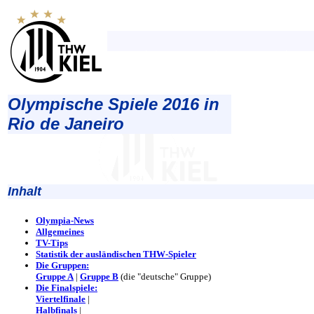
Olympische Spiele 2016 in
Rio de Janeiro
Inhalt
Olympia-News
Allgemeines
TV-Tips
Statistik der ausländischen THW-Spieler
Die Gruppen:
Gruppe A
|
Gruppe B
(die "deutsche" Gruppe)
Die Finalspiele:
Viertelfinale
|
Halbfinals
|