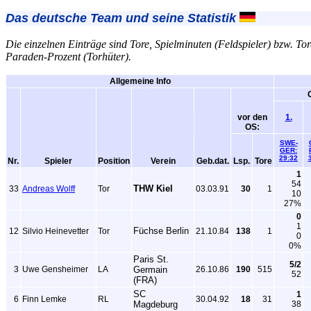
Das deutsche Team und seine Statistik
Die einzelnen Einträge sind Tore, Spielminuten (Feldspieler) bzw. To
Paraden-Prozent (Torhüter).
Allgemeine Info
vor den
1.
OS:
SWE-
GER:
29:32
Nr.
Spieler
Position
Verein
Geb.dat.
Lsp.
Tore
1
54
THW Kiel
33
Andreas Wolff
Tor
03.03.91
30
1
10
27%
0
1
Füchse Berlin
12
Silvio Heinevetter
Tor
21.10.84
138
1
0
0%
Paris St.
5/2
3
Uwe Gensheimer
LA
Germain
26.10.86
190
515
52
(FRA)
SC
1
6
Finn Lemke
RL
30.04.92
18
31
Magdeburg
38