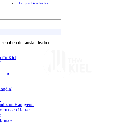
Olympia-Geschichte
nschaften der ausländischen
 für Kiel
"
a-Thron
Landin!
d
land zum Happyend
kommt nach Hause
r
bfinale