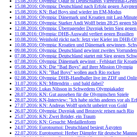
15.08.2016: Olympia: Qatar ist Deutschlands Viertelfinal-Gegn
15.08.2016: Olympia: Deutschland nach Erfolg gegen Ägypte
15.08.2016: KN: Bad Boys sind wieder im EM-Modus
14.08.2016: Olympia: Dänemark und Kroatien mit Last-Minut
13.08.2016: Olympia: Starker Andi Wolff beim 28:25 gegen S
12.08.2016: Olympia: Überragender Duvnjak beim Sieg gege
11.08.2016: Olympia: DHB-Auswahl verliert gegen Brasilien
10.08.2016: Weinhold rückt nach: Jetzt vier Kieler im DHB-O
10.08.2016: Olympia: Kroatien und Dänemark gewinnen, Schw
09.08.2016: Olympia: Deutschland gewinnt zweites Vorrunden
07.08.2016: Olympia: Deutschland startet mit Sieg gegen Sch
07.08.2016: Olympia: Dänemark gewinnt - Fehlstart für Kroati
05.08.2016: KN: Die "Bad Boys" auf ihrer Mission Olympia
03.08.2016: KN: "Bad Boys" wollen auch Rio rocken
02.08.2016: Olympia: DHB-Handballer live im ZDF und Onli
31.07.2016: KN: Mittendrin - und bald dabei?
30.07.2016: Lukas Nilsson in Schwedens Olympiakader
28.07.2016: KN: Gut aussehen für die Olympischen Spiele
28.07.2016: KN-Interview: "Ich habe nichts anderes vor als Er
27.07.2016: KN: Andreas Wolff spricht unbeirrt von Gold
26.07.2016: Olympia: Duvnjak und Brozovic reisen nach Rio
25.07.2016: KN: Zwei Brüder, ein Traum
25.07.2016: KN: Gesucht: Medaillenform
24.07.2016: Eurotournoi: Deutschland besiegt Ägypten
22.07.2016: Eurotournoi: Herber Dämpfer für deutsche Mannsc