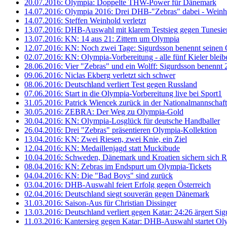
20.07.2016: Olympia: Doppelte THW-Power für Dänemark
14.07.2016: Olympia 2016: Drei DHB-"Zebras" dabei - Weinhol
14.07.2016: Steffen Weinhold verletzt
13.07.2016: DHB-Auswahl mit klarem Testsieg gegen Tunesie
13.07.2016: KN: 14 aus 21: Zittern um Olympia
12.07.2016: KN: Noch zwei Tage: Sigurdsson benennt seinen
02.07.2016: KN: Olympia-Vorbereitung - alle fünf Kieler blei
28.06.2016: Vier "Zebras" und ein Wolff: Sigurdsson benennt
09.06.2016: Niclas Ekberg verletzt sich schwer
08.06.2016: Deutschland verliert Test gegen Russland
07.06.2016: Start in die Olympia-Vorbereitung live bei Sport1
31.05.2016: Patrick Wiencek zurück in der Nationalmannschaft
30.05.2016: ZEBRA: Der Weg zu Olympia-Gold
30.04.2016: KN: Olympia-Losglück für deutsche Handballer
26.04.2016: Drei "Zebras" präsentieren Olympia-Kollektion
13.04.2016: KN: Zwei Riesen, zwei Knie, ein Ziel
12.04.2016: KN: Medaillenjagd statt Muckibude
10.04.2016: Schweden, Dänemark und Kroatien sichern sich R
08.04.2016: KN: Zebras im Endspurt um Olympia-Tickets
04.04.2016: KN: Die "Bad Boys" sind zurück
03.04.2016: DHB-Auswahl feiert Erfolg gegen Österreich
02.04.2016: Deutschland siegt souverän gegen Dänemark
31.03.2016: Saison-Aus für Christian Dissinger
13.03.2016: Deutschland verliert gegen Katar: 24:26 ärgert Si
11.03.2016: Kantersieg gegen Katar: DHB-Auswahl startet Ol