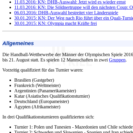
11.03.2016: KN: DHB-Auswahl: Jetzt wird es wieder ernst
11.03.2016: KN: Die Söldnertruppe will den nächsten Coup: 
06.03.2016: DHB-Auswahl bestreitet vier Länderspiele
30.01.2015: KN: Der Weg nach Rio führt über ein Quali-Turni
30.01.2015: KN: Olympia macht Kräfte frei
Allgemeines
Die Handball-Wettbewerbe der Männer der Olympischen Spiele 2016 
bis 21. August statt. Es spielen 12 Mannschaften in zwei
Gruppen
.
Vorzeitig qualifiziert für das Turnier waren:
Brasilien (Gastgeber)
Frankreich (Weltmeister)
Argentinien (Panamerikameister)
Katar (Asiatisches Qualifikationsturnier)
Deutschland (Europameister)
Ägypten (Afrikameister)
In drei Qualifikationsturnieren qualifizierten sich:
Turnier 1: Polen und Tunesien - Mazedonien und Chile schiede
Turnier 2: Schweden und Slowenien - Spanien und Iran schied