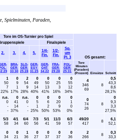
re, Spielminuten, Paraden,
Tore im OS-Turnier pro Spiel
Gruppenspiele
Finalspiele
Sp.
1/4-
1/2-
2.
3.
4.
5.
um
Fin.
Fin.
Pl. 3
OS gesamt:
Tore
GER-
BRA-
SLO-
GER-
GER-
FRA-
POL-
Minuten
POL:
GER:
GER:
EGY:
QAT:
GER:
GER:
(Paraden)
32:29
33:30
25:28
31:25
34:22
29:28
25:31
(Prozent)
Einsätze
Schnitt
1
0
2
0
0
0
0
0,5
4
50
9
54
49
50
25
55
43,3
346
8
7
1
9
14
13
3
12
8,6
69
22%
17%
28%
40%
41%
16%
34%
28,1%
n.e.
0
n.e.
0
0
0
0
0
0
0
41
0
5
6
20
1
9,3
74
8
-
14
-
1
2
9
0
3,3
26
-
37%
-
25%
50%
53%
0%
27,5%
5/3
4/1
6/4
7/3
5/1
11/3
6/3
49/20
6,1
8
58
34
60
56
41
59
57
417
52,1
0
0
1
0
0
0
0
2
0,3
8
34
21
36
27
37
37
36
266
33,3