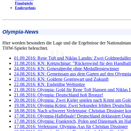
Finalspiele
Endergebnis
Olympia-News
Hier werden besonders die Lage und die Ergebnisse der Nationalman
THW-Spieler beleuchtet.
01.09.2016: Rene Toft und Niklas Landin: Zwei Goldmedaillen
31.08.2016: KN: Kretzschmar: "Rückenwind für den Handball
24.08.2016: KN: Generalprobe ohne Medaillengewinner
24.08.2016: KN: Gemeinsam aus dem Garten auf den Olympi
23.08.2016: KN: Goldene Gegenwart und Zukunft
22.08.2016: KN: Endgültig Weltspitze
21.08.2016: Olympia: Gold für Rene Toft Hansen und Niklas 
21.08.2016: Olympia: Deutschland holt Bronze!
20.08.2016: Olympia: Zwei Kieler spielen nach Krimi um Gol
19.08.2016: Olympia-Krimi: Zwei Sekunden fehlten Deutsch
18.08.2016: Nach schwerer Verletzung: Christian Dissinger 
17.08.2016: Olympia-Halbfinale! Deutschland deklassiert Qata
17.08.2016: Olympia: Frankreich, Polen und Dänemark im Hal
17.08.2016: Verletzung: Olympia-Aus für Christian Dissinger