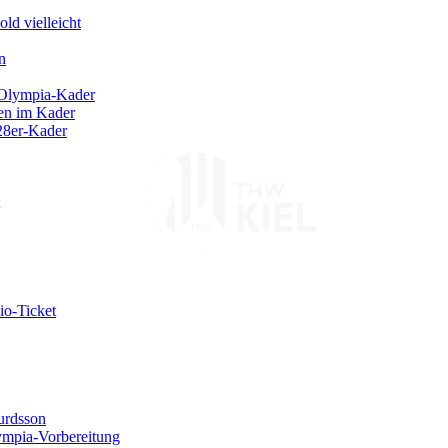
d vielleicht
n
 Olympia-Kader
ben im Kader
 28er-Kader
io-Ticket
gurdsson
ympia-Vorbereitung