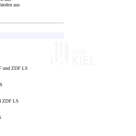
hieden aus
ZDF und ZDF LS
LS
nd ZDF LS
S