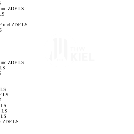
S
F und ZDF LS
 LS
F
ZDF und ZDF LS
S
F und ZDF LS
 LS
S
F LS
DF LS
F
F LS
D LS
F LS
F2: ZDF LS