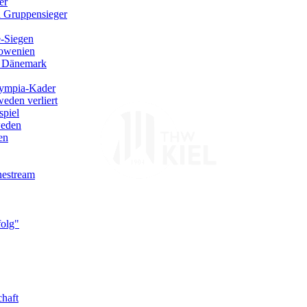
er
n Gruppensieger
e-Siegen
lowenien
n Dänemark
lympia-Kader
eden verliert
spiel
weden
en
nestream
folg"
haft