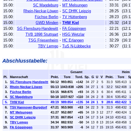
15.00:
SC Magdeburg
-
MT Melsungen
:
33:31
(16:1
15.00:
Rhein-Neckar-Löwen
-
SC DHfK Leipzig
:
28:25
(13:1
15.00:
Füchse Berlin
-
TV Hüttenberg
:
28:23
(15:1
15.00:
GWD Minden
-
THW Kiel
:
25:32
(14:1
15.00:
SG Flensburg-Handewitt
-
FA Göppingen
:
22:21
(12:1
15.00:
TVB 1898 Stuttgart
-
HSG Wetzlar
:
26:36
(11:2
15.00:
TSG Friesenheim
-
HC Erlangen
:
32:29
(16:1
15.00:
TBV Lemgo
-
TuS N-Lübbecke
:
30:27
(11:1
Abschlusstabelle:
Gesamt
Heim
Pl.
Mannschaft
Pnkt.
Tore
Tord.
Sp.
G
U
V
Pnkt.
Tore
S
1.
SG Flensburg-Handewitt
56:12
993:851
+142
34
27
2
5
31:3
505:413
1
2.
Rhein-Neckar-Löwen
55:13
1043:838
+205
34
27
1
6
32:2
562:408
1
3.
Füchse Berlin
53:15
968:875
+93
34
25
3
6
30:4
495:411
1
4.
SC Magdeburg
50:18
1037:927
+110
34
24
2
8
30:4
535:452
1
5.
THW Kiel
49:19
989:854
+135
34
24
1
9
28:6
492:422
1
6.
TSV Hannover-Burgdorf
47:21
953:900
+53
34
22
3
9
31:3
498:432
1
7.
MT Melsungen
41:27
952:887
+65
34
19
3
12
27:7
490:424
1
8.
SC DHfK Leipzig
37:31
867:854
+13
34
17
3
14
24:10
433:411
1
9.
TBV Lemgo
34:34
882:932
-50
34
13
8
13
20:14
459:458
1
10.
FA Göppingen
31:37
903:909
-6
34
12
7
15
19:15
456:431
1