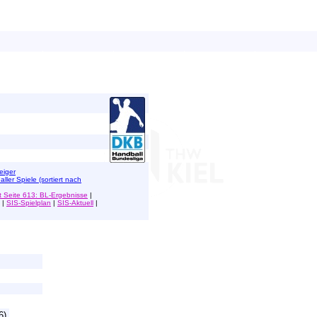
eiger
 aller Spiele (sortiert nach
 Seite 613: BL-Ergebnisse
|
|
SIS-Spielplan
|
SIS-Aktuell
|
6)