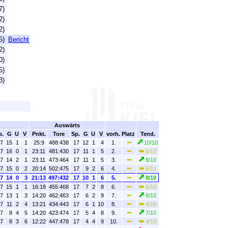
7)
2)
2)
5)
Bericht
2)
0)
5)
3)
Auswärts
p.
G
U
V
Pnkt.
Tore
Sp.
G
U
V
vorh. Platz
Tend.
7
15
1
1
25:9
488:438
17
12
1
4
1.
10/10
7
16
0
1
23:11
481:430
17
11
1
5
2.
5/10
7
14
2
1
23:11
473:464
17
11
1
5
3.
8/10
7
15
0
2
20:14
502:475
17
9
2
6
4.
6/10
7
14
0
3
21:13
497:432
17
10
1
6
5.
8/10
7
15
1
1
16:18
455:468
17
7
2
8
6.
6/10
7
13
1
3
14:20
462:463
17
6
2
9
7.
8/10
7
11
2
4
13:21
434:443
17
6
1
10
8.
4/10
7
8
4
5
14:20
423:474
17
5
4
8
9.
7/10
7
8
3
6
12:22
447:478
17
4
4
9
10.
4/10