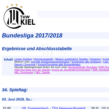
Bundesliga 2017/2018
Ergebnisse und Abschlusstabelle
Inhalt:
Letzter Spieltag
|
Abschlusstabelle
|
Weitere ausführliche Tabellen
|
Absteiger
|
Aufst
Weitere Links:
schnelle Spieltagsübersichtsmatrix
|
Ergebnisse aller Spieltage
|
Liste
Datum) / Prognose
|
Kurven/Programm aller Bundesligisten
Aktuelle Spielergebnisse
finden Sie auch unter
Handball-World: Resultate
|
ARD-Text
ARD-Text Seite 614: BL-Tabelle
|
sport1.de: Bundesliga-Ergebnisse
|
NDR: Handball
HBL: Ergebnisse
|
HBL: Tabelle
34. Spieltag:
03. Juni 2018, So.:
15.00:
VfL Gummersbach
-
TSV Hannover-Burgdorf
:
29:31
(15:1