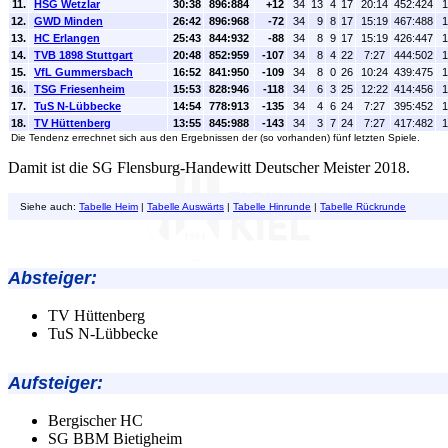
11.
HSG Wetzlar
30:38
896:884
+12
34
13
4
17
20:14
452:424
1
12.
GWD Minden
26:42
896:968
-72
34
9
8
17
15:19
467:488
1
13.
HC Erlangen
25:43
844:932
-88
34
8
9
17
15:19
426:447
1
14.
TVB 1898 Stuttgart
20:48
852:959
-107
34
8
4
22
7:27
444:502
1
15.
VfL Gummersbach
16:52
841:950
-109
34
8
0
26
10:24
439:475
1
16.
TSG Friesenheim
15:53
828:946
-118
34
6
3
25
12:22
414:456
1
17.
TuS N-Lübbecke
14:54
778:913
-135
34
4
6
24
7:27
395:452
1
18.
TV Hüttenberg
13:55
845:988
-143
34
3
7
24
7:27
417:482
1
Die Tendenz errechnet sich aus den Ergebnissen der (so vorhanden) fünf letzten Spiele.
Damit ist die SG Flensburg-Handewitt Deutscher Meister 2018.
Siehe auch:
Tabelle Heim
|
Tabelle Auswärts
|
Tabelle Hinrunde
|
Tabelle Rückrunde
Absteiger:
TV Hüttenberg
TuS N-Lübbecke
Aufsteiger:
Bergischer HC
SG BBM Bietigheim