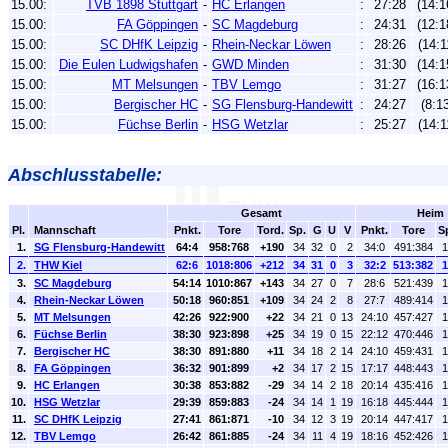
15.00:
TVB 1898 Stuttgart
-
HC Erlangen
:
27:28
(14:1
15.00:
FA Göppingen
-
SC Magdeburg
:
24:31
(12:1
15.00:
SC DHfK Leipzig
-
Rhein-Neckar Löwen
:
28:26
(14:1
15.00:
Die Eulen Ludwigshafen
-
GWD Minden
:
31:30
(14:1
15.00:
MT Melsungen
-
TBV Lemgo
:
31:27
(16:1
15.00:
Bergischer HC
-
SG Flensburg-Handewitt
:
24:27
(8:13
15.00:
Füchse Berlin
-
HSG Wetzlar
:
25:27
(14:1
Abschlusstabelle:
Gesamt
Heim
Pl.
Mannschaft
Pnkt.
Tore
Tord.
Sp.
G
U
V
Pnkt.
Tore
S
1.
SG Flensburg-Handewitt
64:4
958:768
+190
34
32
0
2
34:0
491:384
1
2.
THW Kiel
62:6
1018:806
+212
34
31
0
3
32:2
513:382
1
3.
SC Magdeburg
54:14
1010:867
+143
34
27
0
7
28:6
521:439
1
4.
Rhein-Neckar Löwen
50:18
960:851
+109
34
24
2
8
27:7
489:414
1
5.
MT Melsungen
42:26
922:900
+22
34
21
0
13
24:10
457:427
1
6.
Füchse Berlin
38:30
923:898
+25
34
19
0
15
22:12
470:446
1
7.
Bergischer HC
38:30
891:880
+11
34
18
2
14
24:10
459:431
1
8.
FA Göppingen
36:32
901:899
+2
34
17
2
15
17:17
448:443
1
9.
HC Erlangen
30:38
853:882
-29
34
14
2
18
20:14
435:416
1
10.
HSG Wetzlar
29:39
859:883
-24
34
14
1
19
16:18
445:444
1
11.
SC DHfK Leipzig
27:41
861:871
-10
34
12
3
19
20:14
447:417
1
12.
TBV Lemgo
26:42
861:885
-24
34
11
4
19
18:16
452:426
1