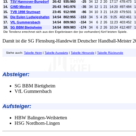
13.
TSV Hannover-Burgdorf
26:42
935:960
-25
34
12
2
20
17:17
478:473
1
14.
GWD Minden
25:43
941:976
-35
34
12
1
21
14:20
497:484
1
15.
TVB 1898 Stuttgart
23:45
912:998
-86
34
10
3
21
14:20
479:501
1
16.
Die Eulen Ludwigshafen
14:54
802:955
-153
34
5
4
25
9:25
402:461
1
17.
VfL Gummersbach
14:54
809:963
-154
34
6
2
26
11:23
403:452
1
18.
SG BBM Bietigheim
14:54
809:983
-174
34
6
2
26
10:24
412:487
1
Die Tendenz errechnet sich aus den Ergebnissen der (so vorhanden) fünf letzten Spiele.
Damit ist die SG Flensburg-Handewitt Deutscher Handball-Meister 
Siehe auch:
Tabelle Heim
|
Tabelle Auswärts
|
Tabelle Hinrunde
|
Tabelle Rückrunde
Absteiger:
SG BBM Bietigheim
VfL Gummersbach
Aufsteiger:
HBW Balingen-Weilstetten
HSG Nordhorn-Lingen