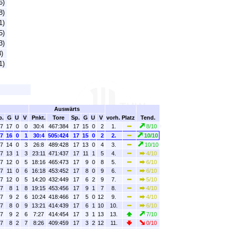
6)
8)
1)
5)
3)
)
1)
Auswärts
p.
G
U
V
Pnkt.
Tore
Sp.
G
U
V
vorh. Platz
Tend.
7
17
0
0
30:4
467:384
17
15
0
2
1.
8/10
7
16
0
1
30:4
505:424
17
15
0
2
2.
10/10
7
14
0
3
26:8
489:428
17
13
0
4
3.
10/10
7
13
1
3
23:11
471:437
17
11
1
5
4.
4/10
7
12
0
5
18:16
465:473
17
9
0
8
5.
6/10
7
11
0
6
16:18
453:452
17
8
0
9
6.
6/10
7
12
0
5
14:20
432:449
17
6
2
9
7.
5/10
7
8
1
8
19:15
453:456
17
9
1
7
8.
4/10
7
9
2
6
10:24
418:466
17
5
0
12
9.
4/10
7
8
0
9
13:21
414:439
17
6
1
10
10.
6/10
7
9
2
6
7:27
414:454
17
3
1
13
13.
7/10
7
8
2
7
8:26
409:459
17
3
2
12
11.
0/10