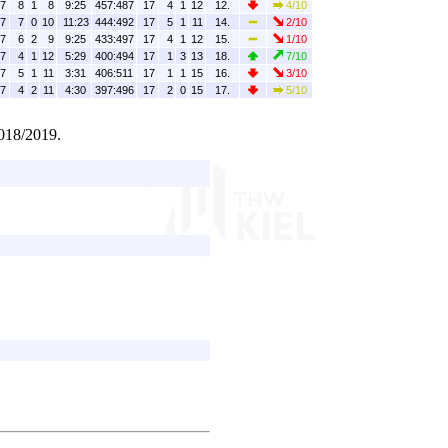
7
8
1
8
9:25
457:487
17
4
1
12
12.
4/10
7
7
0
10
11:23
444:492
17
5
1
11
14.
2/10
7
6
2
9
9:25
433:497
17
4
1
12
15.
1/10
7
4
1
12
5:29
400:494
17
1
3
13
18.
7/10
7
5
1
11
3:31
406:511
17
1
1
15
16.
3/10
7
4
2
11
4:30
397:496
17
2
0
15
17.
5/10
2018/2019.