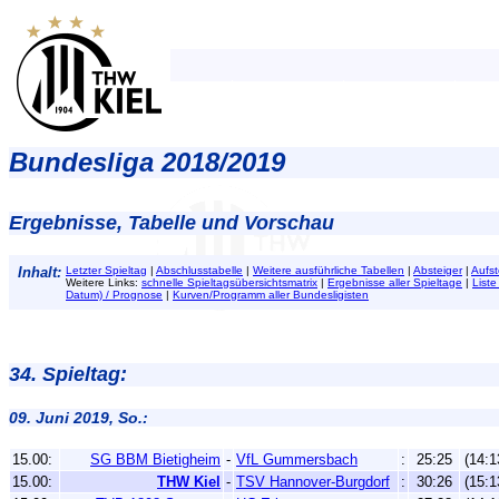
Bundesliga 2018/2019
Ergebnisse, Tabelle und Vorschau
Inhalt:
Letzter Spieltag
|
Abschlusstabelle
|
Weitere ausführliche Tabellen
|
Absteiger
|
Aufst
Weitere Links:
schnelle Spieltagsübersichtsmatrix
|
Ergebnisse aller Spieltage
|
Liste
Datum) / Prognose
|
Kurven/Programm aller Bundesligisten
34. Spieltag:
09. Juni 2019, So.:
15.00:
SG BBM Bietigheim
-
VfL Gummersbach
:
25:25
(14:1
15.00:
THW Kiel
-
TSV Hannover-Burgdorf
:
30:26
(15:1