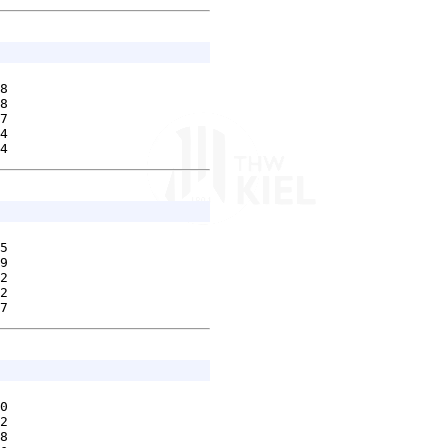
8        

8        

7        

4        

5        

9        

2        

2        

0        

2        

8        
