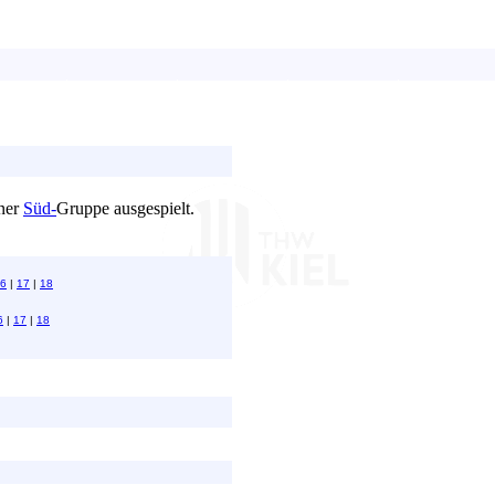
iner
Süd-
Gruppe ausgespielt.
6
|
17
|
18
6
|
17
|
18