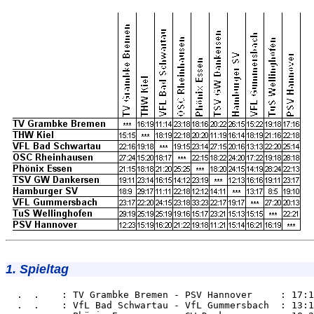
1. Spieltag
  .  .    : TV Grambke Bremen - PSV Hannover     : 17:1
  .  .    : VfL Bad Schwartau - VfL Gummersbach  : 13:1