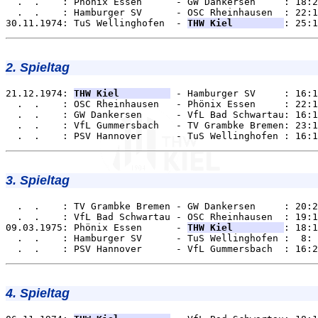
  .  .    : Phönix Essen      - GW Dankersen     : 18:2
  .  .    : Hamburger SV      - OSC Rheinhausen  : 22:1
30.11.1974: TuS Wellinghofen  - 
THW Kiel         
2. Spieltag
21.12.1974: 
THW Kiel         
 - Hamburger SV     : 16:1
  .  .    : OSC Rheinhausen   - Phönix Essen     : 22:1
  .  .    : GW Dankersen      - VfL Bad Schwartau: 16:1
  .  .    : VfL Gummersbach   - TV Grambke Bremen: 23:1
3. Spieltag
  .  .    : TV Grambke Bremen - GW Dankersen     : 20:2
  .  .    : VfL Bad Schwartau - OSC Rheinhausen  : 19:1
09.03.1975: Phönix Essen      - 
THW Kiel         
: 18:1
  .  .    : Hamburger SV      - TuS Wellinghofen :  8: 
4. Spieltag