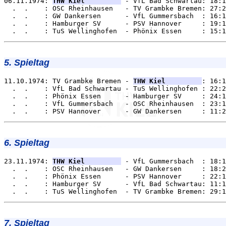
06.11.1974: 
THW Kiel         
 - VfL Bad Schwartau: 18:1
  .  .    : OSC Rheinhausen   - TV Grambke Bremen: 27:2
  .  .    : GW Dankersen      - VfL Gummersbach  : 16:1
  .  .    : Hamburger SV      - PSV Hannover     : 19:1
5. Spieltag
11.10.1974: TV Grambke Bremen - 
THW Kiel         
: 16:1
  .  .    : VfL Bad Schwartau - TuS Wellinghofen : 22:2
  .  .    : Phönix Essen      - Hamburger SV     : 24:1
  .  .    : VfL Gummersbach   - OSC Rheinhausen  : 23:1
6. Spieltag
23.11.1974: 
THW Kiel         
 - VfL Gummersbach  : 18:1
  .  .    : OSC Rheinhausen   - GW Dankersen     : 18:2
  .  .    : Phönix Essen      - PSV Hannover     : 22:1
  .  .    : Hamburger SV      - VfL Bad Schwartau: 11:1
7. Spieltag