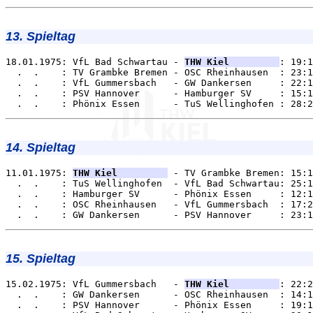
13. Spieltag
18.01.1975: VfL Bad Schwartau - 
THW Kiel         
: 19:1
  .  .    : TV Grambke Bremen - OSC Rheinhausen  : 23:1
  .  .    : VfL Gummersbach   - GW Dankersen     : 22:1
  .  .    : PSV Hannover      - Hamburger SV     : 15:1
14. Spieltag
11.01.1975: 
THW Kiel         
 - TV Grambke Bremen: 15:1
  .  .    : TuS Wellinghofen  - VfL Bad Schwartau: 25:1
  .  .    : Hamburger SV      - Phönix Essen     : 12:1
  .  .    : OSC Rheinhausen   - VfL Gummersbach  : 17:2
15. Spieltag
15.02.1975: VfL Gummersbach   - 
THW Kiel         
: 22:2
  .  .    : GW Dankersen      - OSC Rheinhausen  : 14:1
  .  .    : PSV Hannover      - Phönix Essen     : 19:1