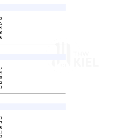
3        

5        

9        

0        

7        

5        

5        

2        

1        

7        

0        

3        
