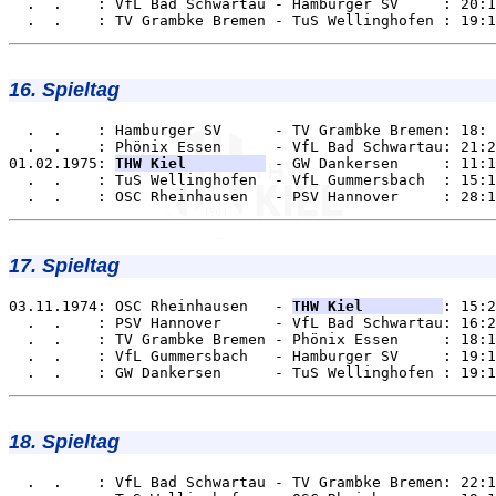
  .  .    : VfL Bad Schwartau - Hamburger SV     : 20:1
16. Spieltag
  .  .    : Hamburger SV      - TV Grambke Bremen: 18: 
  .  .    : Phönix Essen      - VfL Bad Schwartau: 21:2
01.02.1975: 
THW Kiel         
 - GW Dankersen     : 11:1
  .  .    : TuS Wellinghofen  - VfL Gummersbach  : 15:1
17. Spieltag
03.11.1974: OSC Rheinhausen   - 
THW Kiel         
: 15:2
  .  .    : PSV Hannover      - VfL Bad Schwartau: 16:2
  .  .    : TV Grambke Bremen - Phönix Essen     : 18:1
  .  .    : VfL Gummersbach   - Hamburger SV     : 19:1
18. Spieltag
  .  .    : VfL Bad Schwartau - TV Grambke Bremen: 22:1