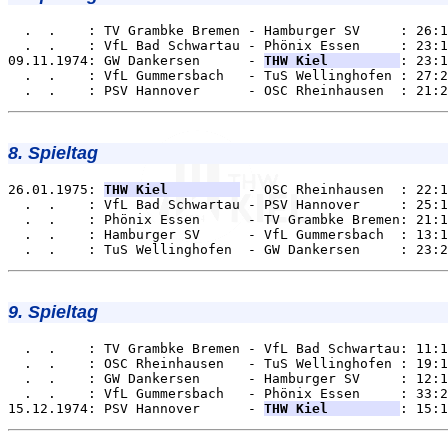
  .  .    : TV Grambke Bremen - Hamburger SV     : 26:1
  .  .    : VfL Bad Schwartau - Phönix Essen     : 23:1
09.11.1974: GW Dankersen      - 
THW Kiel         
: 23:1
  .  .    : VfL Gummersbach   - TuS Wellinghofen : 27:2
8. Spieltag
26.01.1975: 
THW Kiel         
 - OSC Rheinhausen  : 22:1
  .  .    : VfL Bad Schwartau - PSV Hannover     : 25:1
  .  .    : Phönix Essen      - TV Grambke Bremen: 21:1
  .  .    : Hamburger SV      - VfL Gummersbach  : 13:1
9. Spieltag
  .  .    : TV Grambke Bremen - VfL Bad Schwartau: 11:1
  .  .    : OSC Rheinhausen   - TuS Wellinghofen : 19:1
  .  .    : GW Dankersen      - Hamburger SV     : 12:1
  .  .    : VfL Gummersbach   - Phönix Essen     : 33:2
15.12.1974: PSV Hannover      - 
THW Kiel         