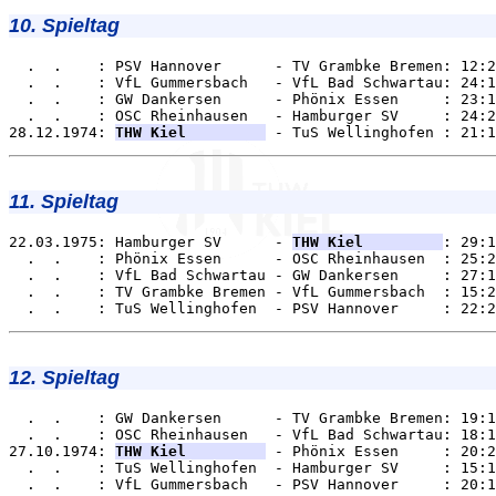
10. Spieltag
  .  .    : PSV Hannover      - TV Grambke Bremen: 12:2
  .  .    : VfL Gummersbach   - VfL Bad Schwartau: 24:1
  .  .    : GW Dankersen      - Phönix Essen     : 23:1
  .  .    : OSC Rheinhausen   - Hamburger SV     : 24:2
28.12.1974: 
THW Kiel         
11. Spieltag
22.03.1975: Hamburger SV      - 
THW Kiel         
: 29:1
  .  .    : Phönix Essen      - OSC Rheinhausen  : 25:2
  .  .    : VfL Bad Schwartau - GW Dankersen     : 27:1
  .  .    : TV Grambke Bremen - VfL Gummersbach  : 15:2
12. Spieltag
  .  .    : GW Dankersen      - TV Grambke Bremen: 19:1
  .  .    : OSC Rheinhausen   - VfL Bad Schwartau: 18:1
27.10.1974: 
THW Kiel         
 - Phönix Essen     : 20:2
  .  .    : TuS Wellinghofen  - Hamburger SV     : 15:1