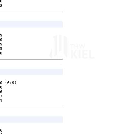
6        

9        

0        

9        

5        

0 (6:9)  

0        

6        

7        

6        
