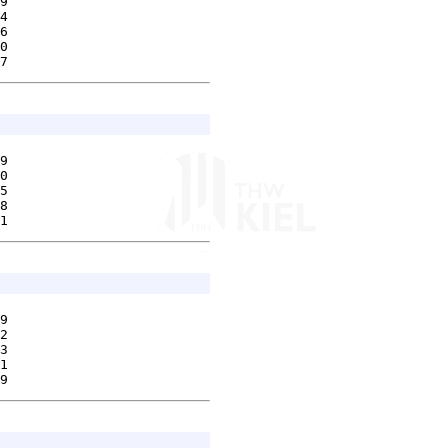
9        

4        

6        

0        

9        

0        

5        

8        

9        

2        

3        

1        
