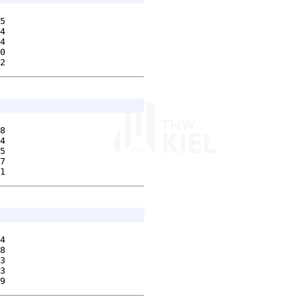
5        

4        

4        

0        

8        

4        

5        

7        

4        

8        

3        

3        
