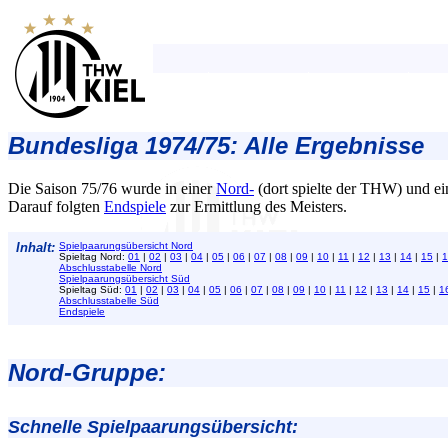
Bundesliga 1974/75: Alle Ergebnisse
Die Saison 75/76 wurde in einer
Nord-
(dort spielte der THW) und e
Darauf folgten
Endspiele
zur Ermittlung des Meisters.
Inhalt:
Spielpaarungsübersicht Nord
Spieltag Nord:
01
|
02
|
03
|
04
|
05
|
06
|
07
|
08
|
09
|
10
|
11
|
12
|
13
|
14
|
15
|
1
Abschlusstabelle Nord
Spielpaarungsübersicht Süd
Spieltag Süd:
01
|
02
|
03
|
04
|
05
|
06
|
07
|
08
|
09
|
10
|
11
|
12
|
13
|
14
|
15
|
1
Abschlusstabelle Süd
Endspiele
Nord-Gruppe:
Schnelle Spielpaarungsübersicht: