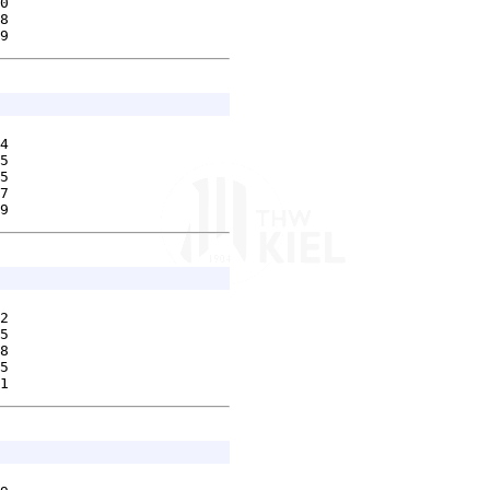
0        

8        

4        

5        

5        

7        

2        

5        

8        

5        
