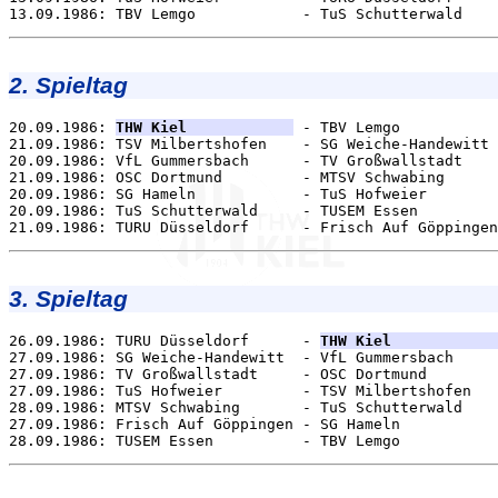
2. Spieltag
20.09.1986: 
THW Kiel            
 - TBV Lemgo           
21.09.1986: TSV Milbertshofen    - SG Weiche-Handewitt 
20.09.1986: VfL Gummersbach      - TV Großwallstadt    
21.09.1986: OSC Dortmund         - MTSV Schwabing      
20.09.1986: SG Hameln            - TuS Hofweier        
20.09.1986: TuS Schutterwald     - TUSEM Essen         
3. Spieltag
26.09.1986: TURU Düsseldorf      - 
THW Kiel            
27.09.1986: SG Weiche-Handewitt  - VfL Gummersbach     
27.09.1986: TV Großwallstadt     - OSC Dortmund        
27.09.1986: TuS Hofweier         - TSV Milbertshofen   
28.09.1986: MTSV Schwabing       - TuS Schutterwald    
27.09.1986: Frisch Auf Göppingen - SG Hameln           