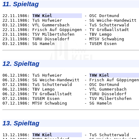
11. Spieltag
22.11.1986: 
THW Kiel            
 - OSC Dortmund        
22.11.1986: TuS Hofweier         - SG Weiche-Handewitt 
03.12.1986: VfL Gummersbach      - TuS Schutterwald    
22.11.1986: Frisch Auf Göppingen - TV Großwallstadt    
23.11.1986: TSV Milbertshofen    - TBV Lemgo           
23.11.1986: TURU Düsseldorf      - MTSV Schwabing      
12. Spieltag
06.12.1986: TuS Hofweier         - 
THW Kiel            
06.12.1986: SG Weiche-Handewitt  - Frisch Auf Göppingen
07.12.1986: TuS Schutterwald     - OSC Dortmund        
06.12.1986: TBV Lemgo            - VfL Gummersbach     
06.12.1986: TV Großwallstadt     - TURU Düsseldorf     
07.12.1986: TUSEM Essen          - TSV Milbertshofen   
13. Spieltag
13.12.1986: 
THW Kiel            
 - TuS Schutterwald    