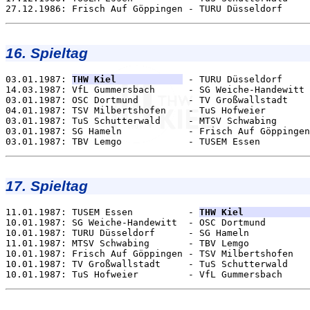
16. Spieltag
03.01.1987: 
THW Kiel            
 - TURU Düsseldorf     
14.03.1987: VfL Gummersbach      - SG Weiche-Handewitt 
03.01.1987: OSC Dortmund         - TV Großwallstadt    
04.01.1987: TSV Milbertshofen    - TuS Hofweier        
03.01.1987: TuS Schutterwald     - MTSV Schwabing      
03.01.1987: SG Hameln            - Frisch Auf Göppingen
17. Spieltag
11.01.1987: TUSEM Essen          - 
THW Kiel            
10.01.1987: SG Weiche-Handewitt  - OSC Dortmund        
10.01.1987: TURU Düsseldorf      - SG Hameln           
11.01.1987: MTSV Schwabing       - TBV Lemgo           
10.01.1987: Frisch Auf Göppingen - TSV Milbertshofen   
10.01.1987: TV Großwallstadt     - TuS Schutterwald    