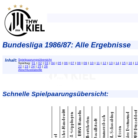
Bundesliga 1986/87: Alle Ergebnisse
Inhalt:
Spielpaarungsübersicht
Spieltag:
01
|
02
|
03
|
04
|
05
|
06
|
07
|
08
|
09
|
10
|
11
|
12
|
13
|
14
|
15
|
16
|
1
22
|
23
|
24
|
25
|
26
Abschlusstabelle
Schnelle Spielpaarungsübersicht: