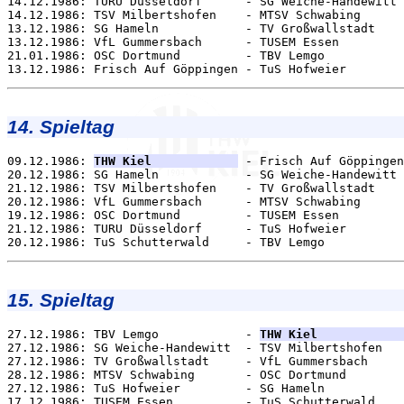
14.12.1986: TURU Düsseldorf      - SG Weiche-Handewitt 
14.12.1986: TSV Milbertshofen    - MTSV Schwabing      
13.12.1986: SG Hameln            - TV Großwallstadt    
13.12.1986: VfL Gummersbach      - TUSEM Essen         
21.01.1986: OSC Dortmund         - TBV Lemgo           
14. Spieltag
09.12.1986: 
THW Kiel            
 - Frisch Auf Göppingen
20.12.1986: SG Hameln            - SG Weiche-Handewitt 
21.12.1986: TSV Milbertshofen    - TV Großwallstadt    
20.12.1986: VfL Gummersbach      - MTSV Schwabing      
19.12.1986: OSC Dortmund         - TUSEM Essen         
21.12.1986: TURU Düsseldorf      - TuS Hofweier        
15. Spieltag
27.12.1986: TBV Lemgo            - 
THW Kiel            
27.12.1986: SG Weiche-Handewitt  - TSV Milbertshofen   
27.12.1986: TV Großwallstadt     - VfL Gummersbach     
28.12.1986: MTSV Schwabing       - OSC Dortmund        
27.12.1986: TuS Hofweier         - SG Hameln           
17.12.1986: TUSEM Essen          - TuS Schutterwald    