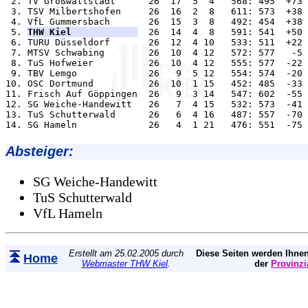
 2. TV Großwallstadt      26  17  5  4   568: 495  +73 
 3. TSV Milbertshofen     26  16  2  8   611: 573  +38 
 4. VfL Gummersbach       26  15  3  8   492: 454  +38 
 5. 
THW Kiel            
  26  14  4  8   591: 541  +50 
 6. TURU Düsseldorf       26  12  4 10   533: 511  +22 
 7. MTSV Schwabing        26  10  4 12   572: 577   -5 
 8. TuS Hofweier          26  10  4 12   555: 577  -22 
 9. TBV Lemgo             26   9  5 12   554: 574  -20 
10. OSC Dortmund          26  10  1 15   452: 485  -33 
11. Frisch Auf Göppingen  26   9  3 14   547: 602  -55 
12. SG Weiche-Handewitt   26   7  4 15   532: 573  -41 
13. TuS Schutterwald      26   6  4 16   487: 557  -70 
Absteiger:
SG Weiche-Handewitt
TuS Schutterwald
VfL Hameln
Erstellt am 25.02.2005 durch
Diese Seiten werden Ihnen
Home
Webmaster THW Kiel
.
der
Provinzi