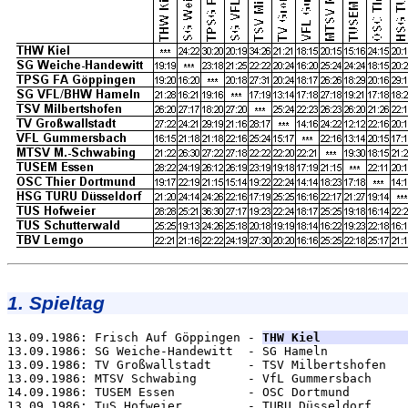
1. Spieltag
13.09.1986: Frisch Auf Göppingen - 
THW Kiel            
13.09.1986: SG Weiche-Handewitt  - SG Hameln           
13.09.1986: TV Großwallstadt     - TSV Milbertshofen   
13.09.1986: MTSV Schwabing       - VfL Gummersbach     
14.09.1986: TUSEM Essen          - OSC Dortmund        
13.09.1986: TuS Hofweier         - TURU Düsseldorf     