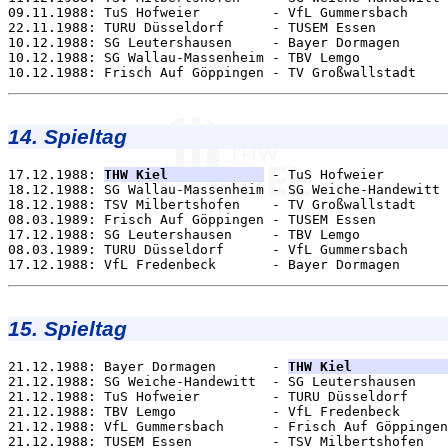
09.11.1988: TuS Hofweier         - VfL Gummersbach     
22.11.1988: TURU Düsseldorf      - TUSEM Essen         
10.12.1988: SG Leutershausen     - Bayer Dormagen      
10.12.1988: SG Wallau-Massenheim - TBV Lemgo           
14. Spieltag
17.12.1988: 
THW Kiel            
 - TuS Hofweier        
18.12.1988: SG Wallau-Massenheim - SG Weiche-Handewitt 
18.12.1988: TSV Milbertshofen    - TV Großwallstadt    
08.03.1989: Frisch Auf Göppingen - TUSEM Essen         
17.12.1988: SG Leutershausen     - TBV Lemgo           
08.03.1989: TURU Düsseldorf      - VfL Gummersbach     
15. Spieltag
21.12.1988: Bayer Dormagen       - 
THW Kiel            
21.12.1988: SG Weiche-Handewitt  - SG Leutershausen    
21.12.1988: TuS Hofweier         - TURU Düsseldorf     
21.12.1988: TBV Lemgo            - VfL Fredenbeck      
21.12.1988: VfL Gummersbach      - Frisch Auf Göppingen
21.12.1988: TUSEM Essen          - TSV Milbertshofen   