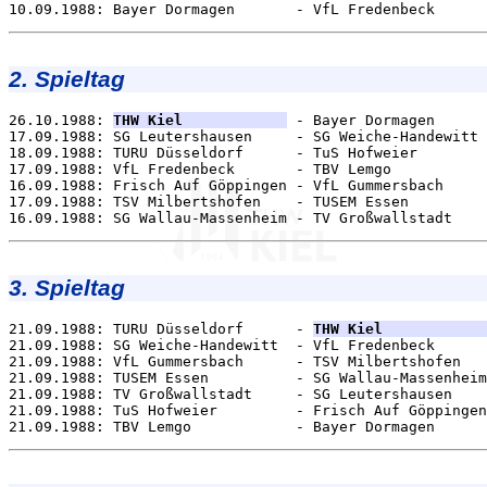
2. Spieltag
26.10.1988: 
THW Kiel            
 - Bayer Dormagen      
17.09.1988: SG Leutershausen     - SG Weiche-Handewitt 
18.09.1988: TURU Düsseldorf      - TuS Hofweier        
17.09.1988: VfL Fredenbeck       - TBV Lemgo           
16.09.1988: Frisch Auf Göppingen - VfL Gummersbach     
17.09.1988: TSV Milbertshofen    - TUSEM Essen         
3. Spieltag
21.09.1988: TURU Düsseldorf      - 
THW Kiel            
21.09.1988: SG Weiche-Handewitt  - VfL Fredenbeck      
21.09.1988: VfL Gummersbach      - TSV Milbertshofen   
21.09.1988: TUSEM Essen          - SG Wallau-Massenheim
21.09.1988: TV Großwallstadt     - SG Leutershausen    
21.09.1988: TuS Hofweier         - Frisch Auf Göppingen