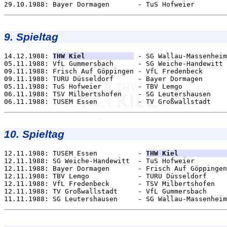
9. Spieltag
14.12.1988: 
THW Kiel            
 - SG Wallau-Massenheim
05.11.1988: VfL Gummersbach      - SG Weiche-Handewitt 
09.11.1988: Frisch Auf Göppingen - VfL Fredenbeck      
09.11.1988: TURU Düsseldorf      - Bayer Dormagen      
05.11.1988: TuS Hofweier         - TBV Lemgo           
06.11.1988: TSV Milbertshofen    - SG Leutershausen    
10. Spieltag
12.11.1988: TUSEM Essen          - 
THW Kiel            
12.11.1988: SG Weiche-Handewitt  - TuS Hofweier        
12.11.1988: Bayer Dormagen       - Frisch Auf Göppingen
12.11.1988: TBV Lemgo            - TURU Düsseldorf     
12.11.1988: VfL Fredenbeck       - TSV Milbertshofen   
12.11.1988: TV Großwallstadt     - VfL Gummersbach     