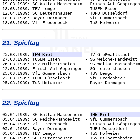
19.03.1989: SG Wallau-Massenheim - Frisch Auf Göppingen
18.03.1989: TBV Lemgo            - TUSEM Essen         
12.04.1989: SG Leutershausen     - TURU Düsseldorf     
18.03.1989: Bayer Dormagen       - VfL Gummersbach     
21. Spieltag
25.03.1989: 
THW Kiel            
 - TV Großwallstadt    
27.03.1989: TUSEM Essen          - SG Weiche-Handewitt 
26.03.1989: TSV Milbertshofen    - SG Wallau-Massenheim
22.03.1989: Frisch Auf Göppingen - SG Leutershausen    
25.03.1989: VfL Gummersbach      - TBV Lemgo           
22.03.1989: TURU Düsseldorf      - VfL Fredenbeck      
22. Spieltag
05.04.1989: SG Wallau-Massenheim - 
THW Kiel            
05.04.1989: SG Weiche-Handewitt  - VfL Gummersbach     
05.04.1989: VfL Fredenbeck       - Frisch Auf Göppingen
05.04.1989: Bayer Dormagen       - TURU Düsseldorf     
05.04.1989: TBV Lemgo            - TuS Hofweier        
05.04.1989: SG Leutershausen     - TSV Milbertshofen   