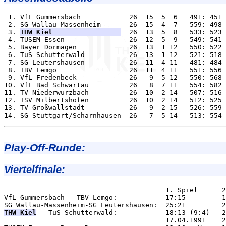
 1. VfL Gummersbach            26  15  5  6   491: 451 
 2. SG Wallau-Massenheim       26  15  4  7   559: 498 
 3. 
THW Kiel                 
  26  13  5  8   533: 523 
 4. TUSEM Essen                26  12  5  9   549: 541 
 5. Bayer Dormagen             26  13  1 12   550: 522 
 6. TuS Schutterwald           26  13  1 12   521: 518 
 7. SG Leutershausen           26  11  4 11   481: 484 
 8. TBV Lemgo                  26  11  4 11   551: 556 
 9. VfL Fredenbeck             26   9  5 12   550: 568 
10. VfL Bad Schwartau          26   8  7 11   554: 582 
11. TV Niederwürzbach          26  10  2 14   507: 516 
12. TSV Milbertshofen          26  10  2 14   512: 525 
13. TV Großwallstadt           26   9  2 15   526: 559 
Play-Off-Runde:
Viertelfinale:
                                        1. Spiel      2
VfL Gummersbach - TBV Lemgo:            17:15         1
THW Kiel
 - TuS Schutterwald:            18:13 (9:4)   2
                                        17.04.1991    2