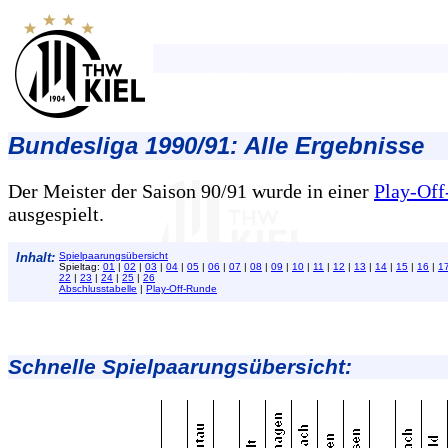
Bundesliga 1990/91: Alle Ergebnisse
Der Meister der Saison 90/91 wurde in einer
Play-Of
ausgespielt.
Inhalt:
Spielpaarungsübersicht
Spieltag:
01
|
02
|
03
|
04
|
05
|
06
|
07
|
08
|
09
|
10
|
11
|
12
|
13
|
14
|
15
|
16
|
1
22
|
23
|
24
|
25
|
26
Abschlusstabelle
|
Play-Off-Runde
Schnelle Spielpaarungsübersicht: