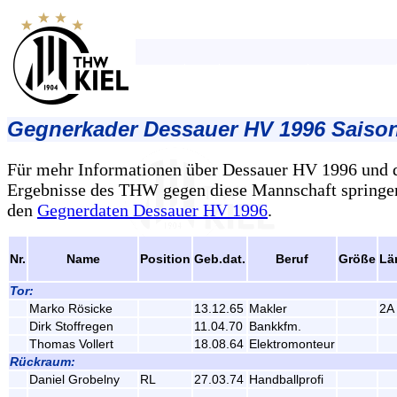
Gegnerkader Dessauer HV 1996 Saison
Für mehr Informationen über Dessauer HV 1996 und 
Ergebnisse des THW gegen diese Mannschaft springen
den
Gegnerdaten Dessauer HV 1996
.
Nr.
Name
Position
Geb.dat.
Beruf
Größe
Lä
Tor:
Marko Rösicke
13.12.65
Makler
2A
Dirk Stoffregen
11.04.70
Bankkfm.
Thomas Vollert
18.08.64
Elektromonteur
Rückraum:
Daniel Grobelny
RL
27.03.74
Handballprofi