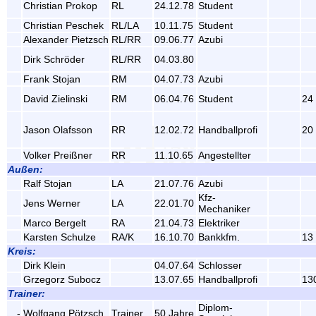
Christian Prokop
RL
24.12.78
Student
Christian Peschek
RL/LA
10.11.75
Student
Alexander Pietzsch
RL/RR
09.06.77
Azubi
Dirk Schröder
RL/RR
04.03.80
Frank Stojan
RM
04.07.73
Azubi
David Zielinski
RM
06.04.76
Student
24
Jason Olafsson
RR
12.02.72
Handballprofi
20 
Volker Preißner
RR
11.10.65
Angestellter
Außen:
Ralf Stojan
LA
21.07.76
Azubi
Kfz-
Jens Werner
LA
22.01.70
Mechaniker
Marco Bergelt
RA
21.04.73
Elektriker
Karsten Schulze
RA/K
16.10.70
Bankkfm.
13
Kreis:
Dirk Klein
04.07.64
Schlosser
Grzegorz Subocz
13.07.65
Handballprofi
13
Trainer:
Diplom-
-
Wolfgang Pötzsch
Trainer
50 Jahre