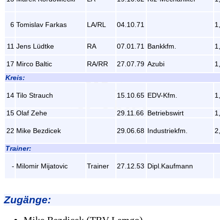
6
Tomislav Farkas
LA/RL
04.10.71
1
11
Jens Lüdtke
RA
07.01.71
Bankkfm.
1
17
Mirco Baltic
RA/RR
27.07.79
Azubi
1
Kreis:
14
Tilo Strauch
15.10.65
EDV-Kfm.
1
15
Olaf Zehe
29.11.66
Betriebswirt
1
22
Mike Bezdicek
29.06.68
Industriekfm.
2
Trainer:
-
Milomir Mijatovic
Trainer
27.12.53
Dipl.Kaufmann
Zugänge:
Mike Bezdicek (TBV Lemgo)