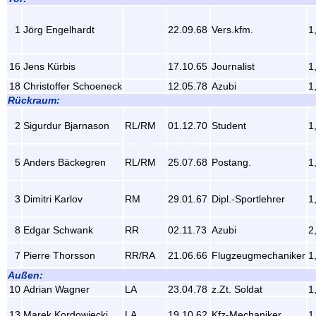
1
Jörg Engelhardt
22.09.68
Vers.kfm.
1
16
Jens Kürbis
17.10.65
Journalist
1
18
Christoffer Schoeneck
12.05.78
Azubi
1
Rückraum:
2
Sigurdur Bjarnason
RL/RM
01.12.70
Student
1
5
Anders Bäckegren
RL/RM
25.07.68
Postang.
1
3
Dimitri Karlov
RM
29.01.67
Dipl.-Sportlehrer
1
8
Edgar Schwank
RR
02.11.73
Azubi
2
7
Pierre Thorsson
RR/RA
21.06.66
Flugzeugmechaniker
1
Außen:
10
Adrian Wagner
LA
23.04.78
z.Zt. Soldat
1
13
Marek Kordowiecki
LA
19.10.62
Kfz-Mechaniker
1