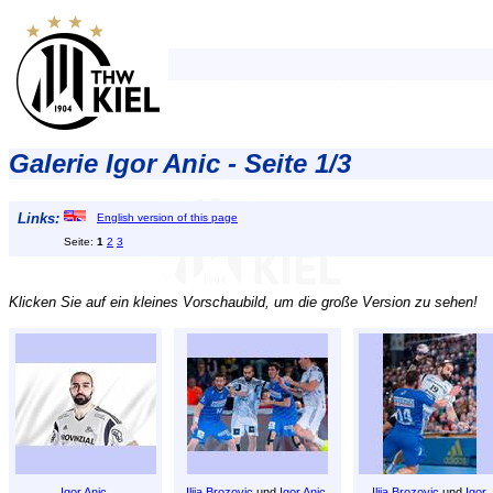
Galerie Igor Anic - Seite 1/3
Links:
English version of this page
Seite:
1
2
3
Klicken Sie auf ein kleines Vorschaubild, um die große Version zu sehen!
Igor Anic
.
Ilija Brozovic
und
Igor Anic
.
Ilija Brozovic
und
Igor