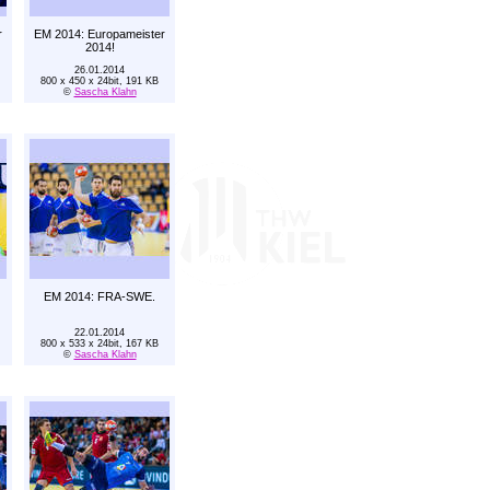
r
EM 2014: Europameister
2014!
26.01.2014
800 x 450 x 24bit, 191 KB
©
Sascha Klahn
EM 2014: FRA-SWE.
22.01.2014
800 x 533 x 24bit, 167 KB
©
Sascha Klahn