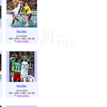
Igor Anic
.
21.04.2010
600 x 600 x 24bit, 206 KB
©
living sports
Igor Anic
.
31.03.2010
491 x 600 x 24bit, 124 KB
©
living sports