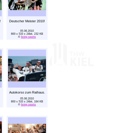
!
Deutscher Meister 2010!
05.06.2010
800 x 533 x 24bit, 232 KB
©
living sports
Autokorso zum Rathaus.
05.06.2010
800 x 533 x 24bit, 164 KB
©
living sports