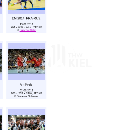
EM 2014: FRA-RUS.
13.01.2014
764 x 600 x 24bit, 212 KB
©
Sascha Klahn
Am Kreis.
02.06.2012
800 x 533 x 24bit, 117 KB
© Susanne Schauer.