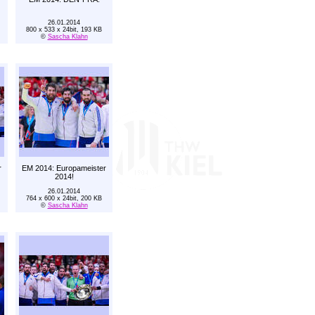
26.01.2014
800 x 533 x 24bit, 193 KB
©
Sascha Klahn
r
EM 2014: Europameister
2014!
26.01.2014
764 x 600 x 24bit, 200 KB
©
Sascha Klahn