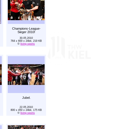
Champions-League-
Sieger 2010!
30.05.2010
764 x 600 x 24bit, 219 KB
©
living sports
Jubel.
22.05.2010
800 x 450 x 24bit, 175 KB
©
living sports