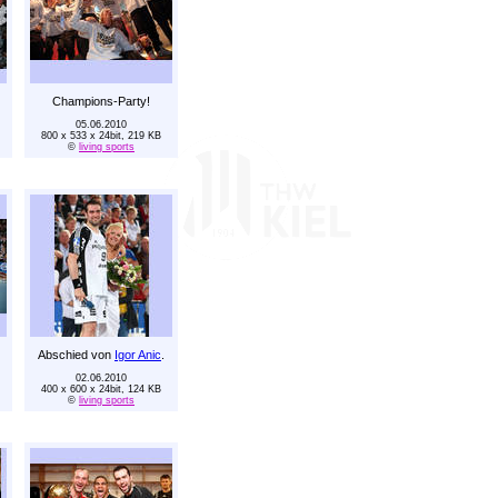
Champions-Party!
05.06.2010
800 x 533 x 24bit, 219 KB
©
living sports
Abschied von
Igor Anic
.
02.06.2010
400 x 600 x 24bit, 124 KB
©
living sports