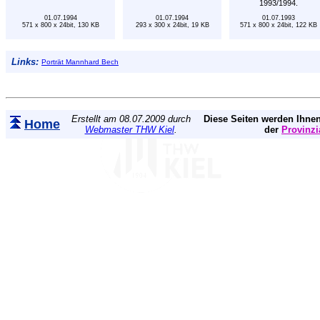
1993/1994.
01.07.1994
01.07.1994
01.07.1993
571 x 800 x 24bit, 130 KB
293 x 300 x 24bit, 19 KB
571 x 800 x 24bit, 122 KB
Links:
Porträt Mannhard Bech
Erstellt am 08.07.2009 durch
Diese Seiten werden Ihnen
Home
Webmaster THW Kiel
.
der
Provinzi