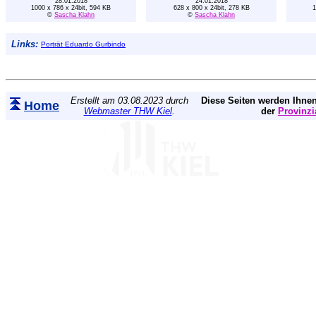
28.01.2018
24.01.2018
1000 x 786 x 24bit, 594 KB
628 x 800 x 24bit, 278 KB
1
©
Sascha Klahn
©
Sascha Klahn
Links:
Porträt Eduardo Gurbindo
Erstellt am 03.08.2023 durch
Diese Seiten werden Ihnen
Home
Webmaster THW Kiel
.
der
Provinzi