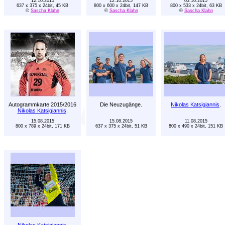
12.10.2015
12.10.2015
03.10.2015
637 x 375 x 24bit, 45 KB
800 x 600 x 24bit, 147 KB
800 x 533 x 24bit, 63 KB
©
Sascha Klahn
©
Sascha Klahn
©
Sascha Klahn
Autogrammkarte 2015/2016
Die Neuzugänge.
Nikolas Katsigiannis
.
Nikolas Katsigiannis
.
15.08.2015
15.08.2015
11.08.2015
800 x 789 x 24bit, 171 KB
637 x 375 x 24bit, 51 KB
800 x 490 x 24bit, 151 KB
Nikolas Katsigiannis
.