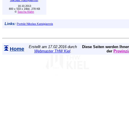
16.10.2013
800 x 533 x 24bit, 278 KB
©
Sascha Klahn
Links:
Porträt Nikolas Katsigiannis
Erstellt am 17.02.2016 durch
Diese Seiten werden Ihnen
Home
Webmaster THW Kiel
.
der
Provinzi